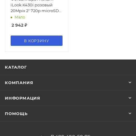
iLook K430i розовый
20Mpix 2" 720p microSD
CMOS/Li-Ion
Мало
2 942
₽
В КОРЗИНУ
КАТАЛОГ
КОМПАНИЯ
ИНФОРМАЦИЯ
ПОМОЩЬ