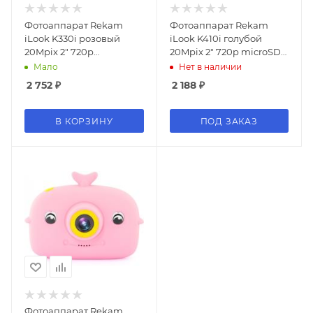
Фотоаппарат Rekam
Фотоаппарат Rekam
iLook K330i розовый
iLook K410i голубой
20Mpix 2" 720p
20Mpix 2" 720p microSD
microSDHC CMOS/Li-Ion
CMOS/Li-Ion
Мало
Нет в наличии
2 752
₽
2 188
₽
В КОРЗИНУ
ПОД ЗАКАЗ
Фотоаппарат Rekam