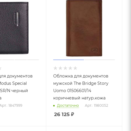
ля документов
Обложка для документов
odus Special
мужской The Bridge Story
SR/N черный
Uomo 01506601/14
а
коричневый натур.кожа
Арт.: 1847999
Достаточно
Арт.: 1980052
26 125
₽