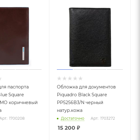
ля паспорта
Обложка для документов
lue Square
Piquadro Black Square
/MO коричневый
PP5256B3/N черный
а
натур.кожа
Арт.: 1700208
Достаточно
Арт.: 1703272
15 200
₽