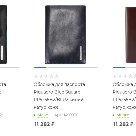
рта
Обложка для паспорта
Обложка д
e
Piquadro Blue Square
Piquadro B
PP5255B2/BLU2 синий
PP5255B2
натур.кожа
натур.кож
2
Мало
Арт.: 1499838
Много
11 282
₽
11 282
₽