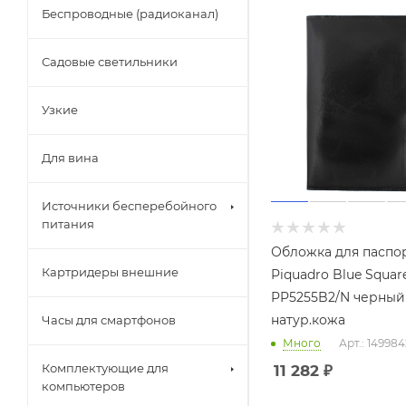
Беспроводные (радиоканал)
Садовые светильники
Узкие
Для вина
Источники бесперебойного
питания
Обложка для паспо
Картридеры внешние
Piquadro Blue Squar
PP5255B2/N черный
натур.кожа
Часы для смартфонов
Много
Арт.: 149984
Комплектующие для
11 282
₽
компьютеров