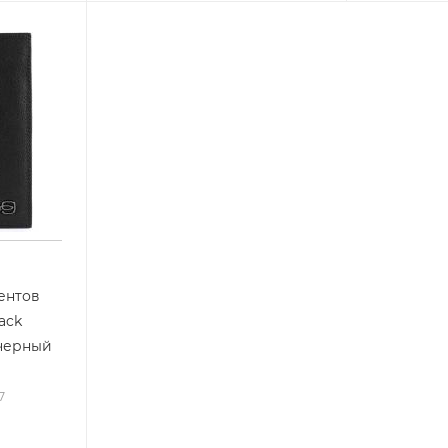
ентов
ack
 черный
7