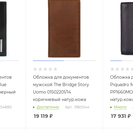
ентов
Обложка для документов
Обложка д
lue
мужской The Bridge Story
Piquadro M
 черный
Uomo 01502201/14
PP1660MO
коричневый натур.кожа
натур.кож
1554880
Достаточно
Арт.: 1980044
Много
19 119
₽
17 931
₽