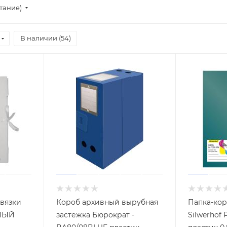
стание)
В наличии (
54
)
авязки
Короб архивный вырубная
Папка-кор
ЕЛЫЙ
застежка Бюрократ -
Silwerhof P