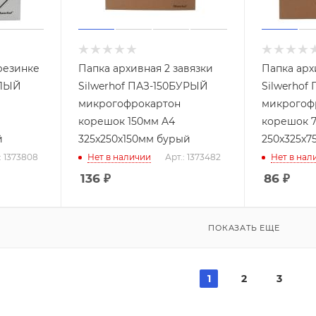
резинке
Папка архивная 2 завязки
Папка арх
ЕЛЫЙ
Silwerhof ПАЗ-150БУРЫЙ
Silwerhof
микрогофрокартон
микрогоф
корешок 150мм A4
корешок 
й
325x250x150мм бурый
250x325x7
: 1373808
Нет в наличии
Арт.: 1373482
Нет в нал
136
₽
86
₽
ПОКАЗАТЬ ЕЩЕ
1
2
3