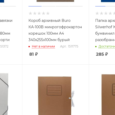
авязки
Короб архивный Buro
Папка арх
КА-100B микрогофрокартон
Silwerhof 
 80мм
корешок 100мм A4
бумвинил
сорти
340x255x100мм бурый
разобранн
551372
Нет в наличии
Арт.: 1511775
Достаточ
81
₽
285
₽