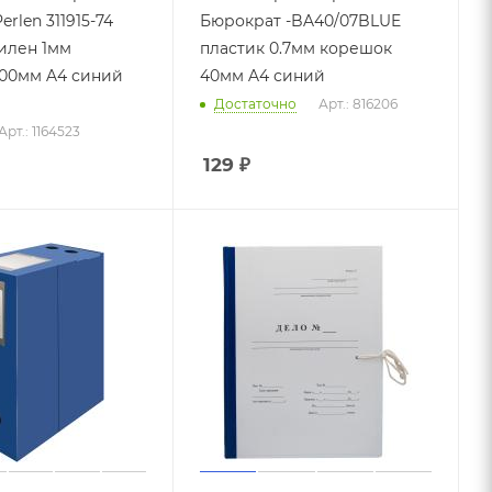
erlen 311915-74
Бюрократ -BA40/07BLUE
илен 1мм
пластик 0.7мм корешок
00мм A4 синий
40мм A4 синий
Достаточно
Арт.: 816206
Арт.: 1164523
129
₽