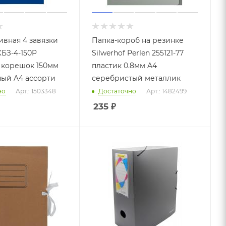
ивная 4 завязки
Папка-короб на резинке
КБЗ-4-150P
Silwerhof Perlen 255121-77
 корешок 150мм
пластик 0.8мм A4
ый A4 ассорти
серебристый металлик
но
Арт.: 1503348
Достаточно
Арт.: 1482499
235
₽