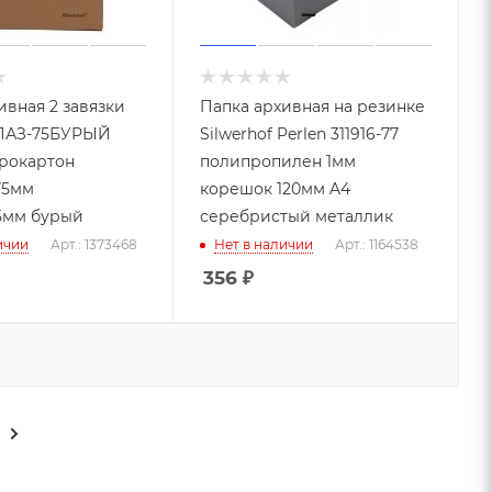
ивная 2 завязки
Папка архивная на резинке
 ПАЗ-75БУРЫЙ
Silwerhof Perlen 311916-77
рокартон
полипропилен 1мм
75мм
корешок 120мм A4
5мм бурый
серебристый металлик
ичии
Арт.: 1373468
Нет в наличии
Арт.: 1164538
356
₽