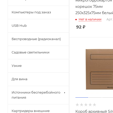
микрогофрокартон
корешок 75мм
Компьютеры под заказ
250x325x75мм белы
Нет в наличии
Арт.
USB Hub
92
₽
Беспроводные (радиоканал)
Садовые светильники
Узкие
Для вина
Источники бесперебойного
питания
Картридеры внешние
Короб архивный Sil