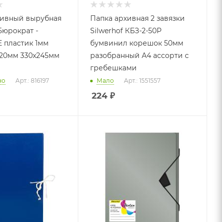
хивный вырубная
Папка архивная 2 завязки
Бюрократ -
Silwerhof КБЗ-2-50Р
 пластик 1мм
бумвинил корешок 50мм
20мм 330х245мм
разобранный A4 ассорти с
гребешками
но
Арт.: 816197
Мало
Арт.: 1551557
224
₽