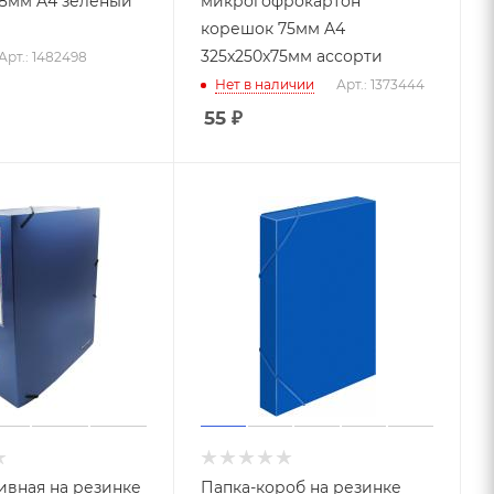
.8мм A4 зеленый
микрогофрокартон
корешок 75мм A4
325x250x75мм ассорти
Арт.: 1482498
Нет в наличии
Арт.: 1373444
55
₽
ивная на резинке
Папка-короб на резинке