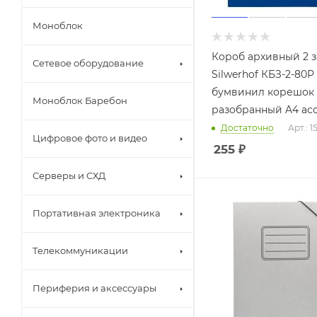
Моноблок
Короб архивный 2 з
Сетевое оборудование
Silwerhof КБЗ-2-80Р
бумвинил корешок
Моноблок Баребон
разобранный A4 ас
Достаточно
Арт.: 1
Цифровое фото и видео
255
₽
Серверы и СХД
Портативная электроника
Телекоммуникации
Периферия и аксессуары