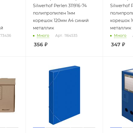
Silwerhof Perlen 311916-74
Silwerhof P
полипропилен 1мм
полипроп
корешок 120мм A4 синий
корешок 1
ый
металлик
металлик
1373436
Много
Арт.: 1164535
Много
356
₽
347
₽