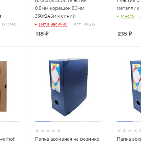
BA80/08BLUE пластик
пластик 0
0.8мм корешок 80мм
металлик
й
330х245мм синий
Много
: 1373466
Нет в наличии
Арт.: 816213
118
₽
235
₽
werhof
Папка архивная на резинке
Папка арх