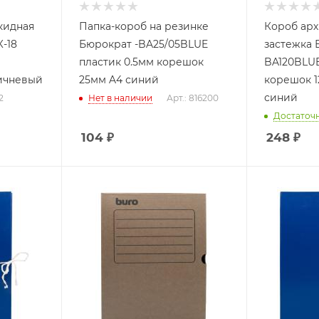
кидная
Папка-короб на резинке
Короб ар
К-18
Бюрократ -BA25/05BLUE
застежка 
пластик 0.5мм корешок
BA120BLUE
ичневый
25мм A4 синий
корешок 1
синий
2
Нет в наличии
Арт.: 816200
Достаточ
104
₽
248
₽