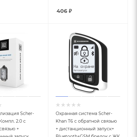
406
₽
лизация Scher-
Охранная система Scher-
омпл. 2.0 с
Khan T6 с обратной связью
связью +
+ дистанционный запуск+
нный запуск
Bluetooth+GSM брелок с ЖК