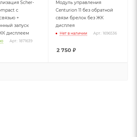
лизация Scher-
Модуль управления
ompact с
Centurion 11 без обратной
связью +
связи брелок без ЖК
нный запуск
дисплея
ЖК дисплеем
Нет в наличии
Арт.: 1696536
но
Арт.: 1871639
2 750
₽