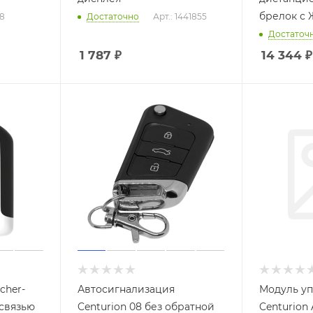
брелок с 
08
Достаточно
Арт.: 1441855
Достаточ
1 787
₽
14 344
₽
cher-
Автосигнализация
Модуль у
 связью
Centurion 08 без обратной
Centurion