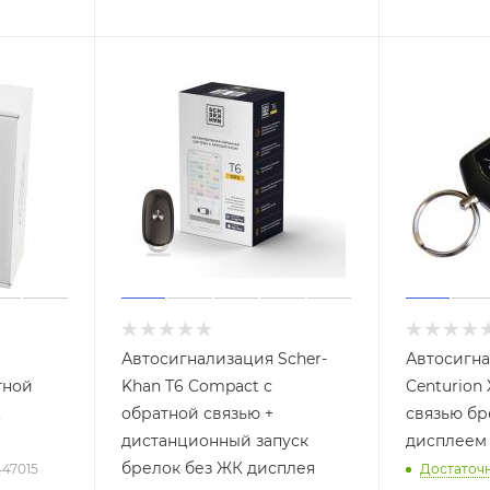
Автосигнализация Scher-
Автосигн
тной
Khan T6 Compact с
Centurion 
К
обратной связью +
связью бр
дистанционный запуск
дисплеем
брелок без ЖК дисплея
447015
Достаточ