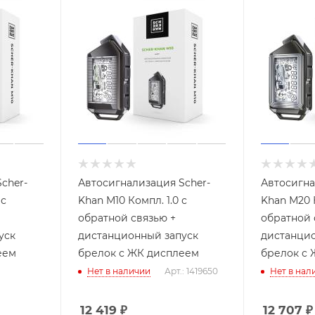
cher-
Автосигнализация Scher-
Автосигна
 с
Khan М10 Компл. 1.0 с
Khan М20 К
обратной связью +
обратной 
уск
дистанционный запуск
дистанцио
еем
брелок с ЖК дисплеем
брелок с 
Нет в наличии
Арт.: 1419650
Нет в нал
12 419
₽
12 707
₽