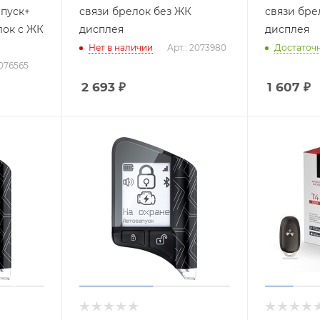
апуск+
связи брелок без ЖК
связи бре
лок с ЖК
дисплея
дисплея
Нет в наличии
Арт.: 2073980
Достаточ
2076565
2 693
₽
1 607
₽