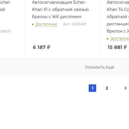
cher-
Автосигнализация Scher-
Автосигна
ной
Khan X1 с обратной связью
Khan T4 C
К
брелок с ЖК дисплеем
обратной 
дистанцио
Достаточно
Арт.: 2018469
брелок с 
2018470
Достаточ
6 187
₽
15 881
₽
ПОКАЗАТЬ ЕЩЕ
1
2