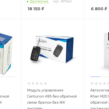
Достаточно
Арт.: 1871642
18 150
₽
6 800
₽
Модуль управления
Автосигна
атной
Centurion A95 без обратной
Khan М20 К
К
связи брелок без ЖК
обратной 
дисплея
дистанцио