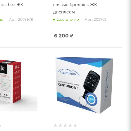
лок без ЖК
связью брелок с ЖК
дисплеем
но
Арт.: 2073978
Достаточно
Арт.: 2057621
6 200
₽