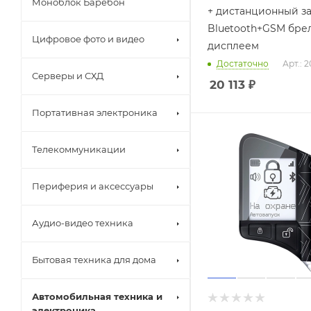
Моноблок Баребон
+ дистанционный з
Bluetooth+GSM бре
Цифровое фото и видео
дисплеем
Достаточно
Арт.: 
Серверы и СХД
20 113
₽
Портативная электроника
Телекоммуникации
Периферия и аксессуары
Аудио-видео техника
Бытовая техника для дома
Автомобильная техника и
электроника