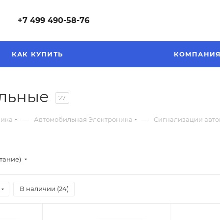
+7 499 490-58-76
КАК КУПИТЬ
КОМПАНИ
ильные
27
—
—
ника
Автомобильная Электроника
Сигнализации авт
стание)
В наличии (
24
)