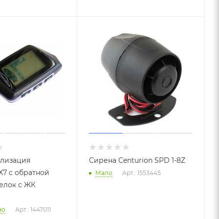
ализация
Сирена Centurion SPD 1-8Z
X7 с обратной
Мало
Арт.: 1553445
елок с ЖК
но
Арт.: 1447011