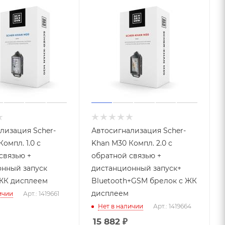
лизация Scher-
Автосигнализация Scher-
омпл. 1.0 с
Khan М30 Компл. 2.0 с
связью +
обратной связью +
нный запуск
дистанционный запуск+
ЖК дисплеем
Bluetooth+GSM брелок с ЖК
дисплеем
ичии
Арт.: 1419661
Нет в наличии
Арт.: 1419664
15 882
₽