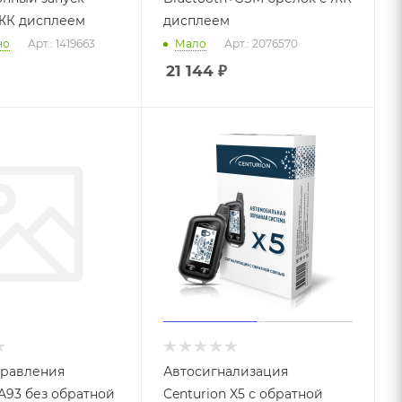
ЖК дисплеем
дисплеем
но
Арт.: 1419663
Мало
Арт.: 2076570
21 144
₽
правления
Автосигнализация
 A93 без обратной
Centurion X5 с обратной