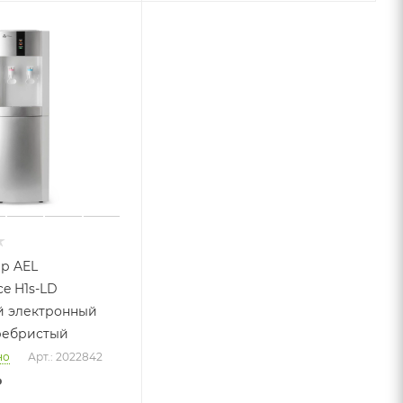
р AEL
ce H1s-LD
й электронный
ребристый
но
Арт.: 2022842
₽