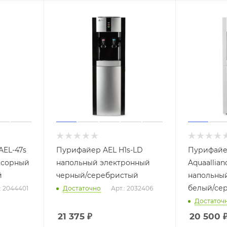
AEL-47s
Пурифайер AEL H1s-LD
Пурифайе
ссорный
напольный электронный
Aquaallian
й
черный/серебристый
напольны
белый/се
: 2044401
Достаточно
Арт.: 2032406
Достаточ
21 375
₽
20 500