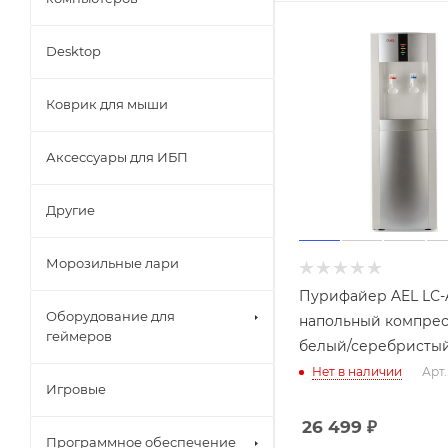
Desktop
Коврик для мыши
Аксессуары для ИБП
Другие
Морозильные лари
Пурифайер AEL LС-
Оборудование для
напольный компре
геймеров
белый/серебристы
Нет в наличии
Арт.
Игровые
26 499
₽
Программное обеспечение