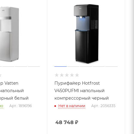
р Vatten
Пурифайер Hotfrost
напольный
V450PUFMI напольный
орный белый
компрессорный черный
но
Арт.: 1896196
Нет в наличии
Арт.: 2056335
48 748
₽