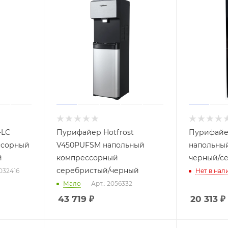
-LС
Пурифайер Hotfrost
Пурифайер
ссорный
V450PUFSM напольный
напольны
й
компрессорный
черный/с
серебристый/черный
2032416
Нет в нал
Мало
Арт.: 2056332
43 719
₽
20 313
₽