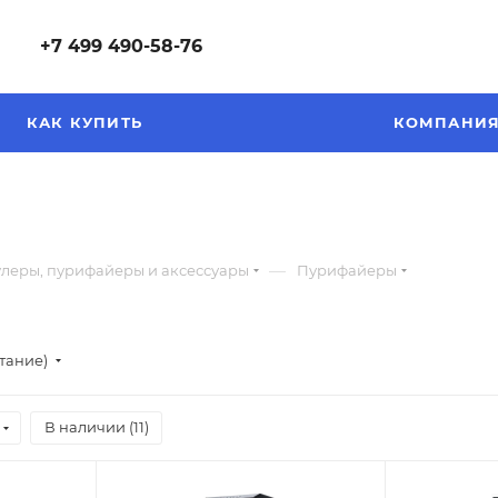
+7 499 490-58-76
КАК КУПИТЬ
КОМПАНИ
—
улеры, пурифайеры и аксессуары
Пурифайеры
стание)
В наличии (
11
)