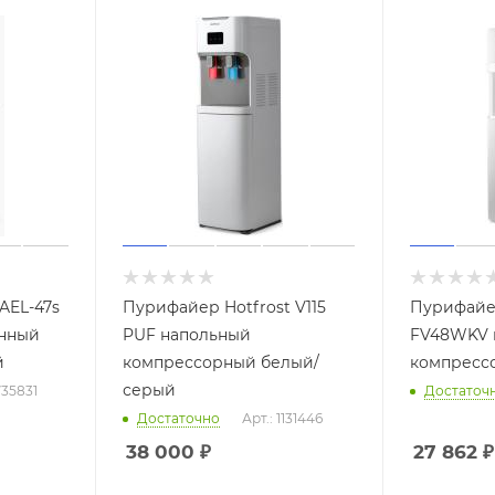
AEL-47s
Пурифайер Hotfrost V115
Пурифайе
онный
PUF напольный
FV48WKV 
й
компрессорный белый/
компресс
серый
735831
Достаточ
Достаточно
Арт.: 1131446
38 000
₽
27 862
₽