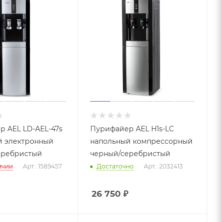
 AEL LD-AEL-47s
Пурифайер AEL H1s-LC
й электронный
напольный компрессорный
еребристый
черный/серебристый
ичии
Арт.: 1589457
Достаточно
Арт.: 2032413
26 750
₽