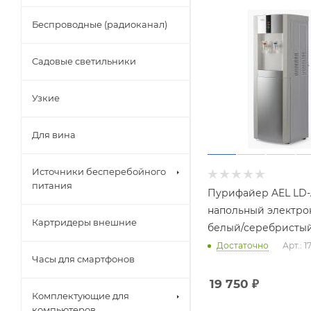
Беспроводные (радиоканал)
Садовые светильники
Узкие
Для вина
Источники бесперебойного
питания
Пурифайер AEL LD-
напольный электр
Картридеры внешние
белый/серебристы
Достаточно
Арт.: 1
Часы для смартфонов
19 750
₽
Комплектующие для
компьютеров