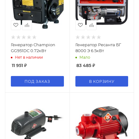
Генератор Champion
Генератор Ресанта БГ
GG951DC 0.72кВт
8000 Э 6.5кВт
Нет в наличии
Мало
11 951
₽
83 485
₽
ПОД ЗАКАЗ
В КОРЗИНУ