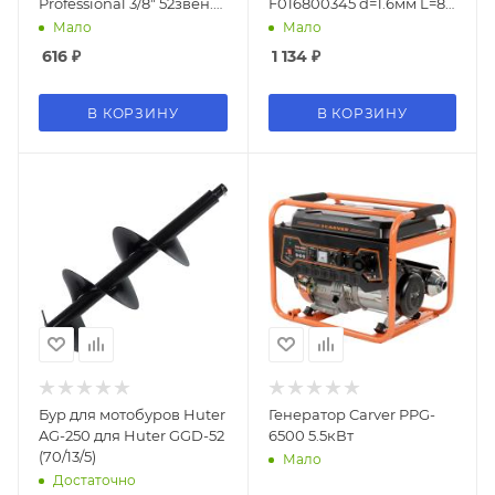
Professional 3/8" 52звен.
F016800345 d=1.6мм L=8м
(862321035)
для Bosch ART35
Мало
Мало
616
₽
1 134
₽
В КОРЗИНУ
В КОРЗИНУ
Бур для мотобуров Huter
Генератор Carver PPG-
AG-250 для Huter GGD-52
6500 5.5кВт
(70/13/5)
Мало
Достаточно