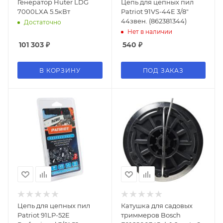
Генератор Huter LDG
Цепь для цепных пил
7000LXА 5.5кВт
Patriot 91VS-44E 3/8"
44звен. (862381344)
Достаточно
Нет в наличии
101 303
₽
540
₽
В КОРЗИНУ
ПОД ЗАКАЗ
Цепь для цепных пил
Катушка для садовых
Patriot 91LP-52E
триммеров Bosch