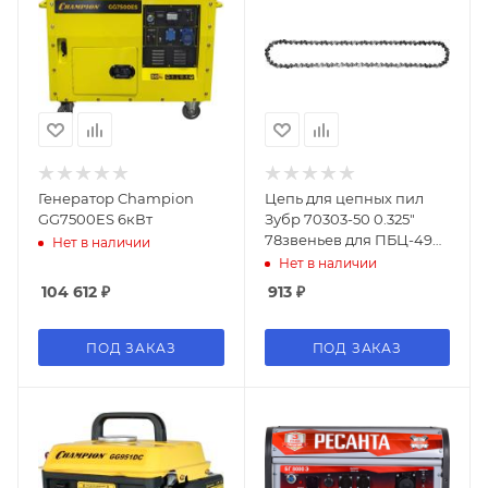
Генератор Champion
Цепь для цепных пил
GG7500ES 6кВт
Зубр 70303-50 0.325"
78звеньев для ПБЦ-490
Нет в наличии
45д­п/560 45д­п
Нет в наличии
ЗЦПБ-490-450
104 612
₽
913
₽
ПОД ЗАКАЗ
ПОД ЗАКАЗ