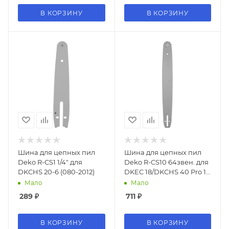
В КОРЗИНУ
В КОРЗИНУ
Шина для цепных пил
Шина для цепных пил
Deko R-CS1 1/4" для
Deko R-CS10 64звен. для
DKCHS 20-6 (080-2012)
DKEC 18/DKCHS 40 Pro 18
(упак.:1шт) (080-2042)
Мало
Мало
289
₽
711
₽
В КОРЗИНУ
В КОРЗИНУ