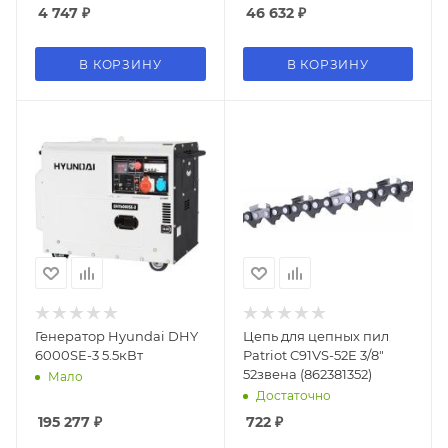
4 747
₽
46 632
₽
В КОРЗИНУ
В КОРЗИНУ
Генератор Hyundai DHY
Цепь для цепных пил
6000SE-3 5.5кВт
Patriot C91VS-52E 3/8"
52звена (862381352)
Мало
Достаточно
195 277
₽
722
₽