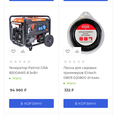
Генератор Patriot GRA
Леска для садовых
8500AWS 8.5кВт
триммеров Elitech
0809.020800 d=4мм
Мало
L=16м
Мало
94 960
₽
332
₽
В КОРЗИНУ
В КОРЗИНУ