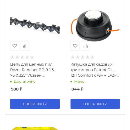
Цепь для цепных пил
Катушка для садовых
Rezer Rancher BP-8-1,5-
триммеров Patriot DL-
76 0.325" 76звен.
1211 Comfort d=3мм L=2м
(04.003.00033)
(807114006)
Достаточно
Мало
588
₽
844
₽
В КОРЗИНУ
В КОРЗИНУ