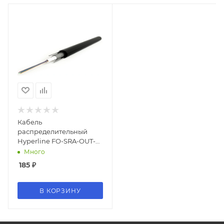
Кабель
распределительный
Hyperline FO-SRA-OUT-
9S-4-PE-BK 4x 9/125
Много
OS1/OS2 внешний PE 1м
185
₽
черный
В КОРЗИНУ