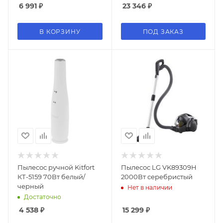
6 991
₽
23 346
₽
В КОРЗИНУ
ПОД ЗАКАЗ
Пылесос ручной Kitfort
Пылесос LG VK89309H
КТ-5159 70Вт белый/
2000Вт серебристый
черный
Нет в наличии
Достаточно
4 538
₽
15 299
₽