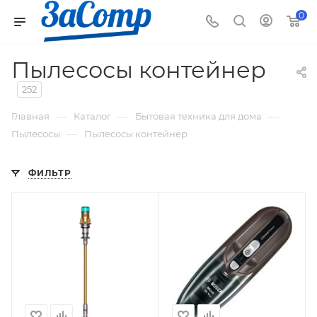
0
Пылесосы контейнер
252
—
—
—
Главная
Каталог
Бытовая техника для дома
—
Пылесосы
Пылесосы контейнер
ФИЛЬТР