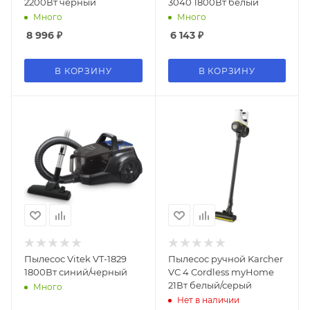
2200Вт черный
3040 1800Вт белый
Много
Много
8 996
₽
6 143
₽
В КОРЗИНУ
В КОРЗИНУ
Пылесос Vitek VT-1829
Пылесос ручной Karcher
1800Вт синий/черный
VC 4 Cordless myHome
21Вт белый/серый
Много
Нет в наличии