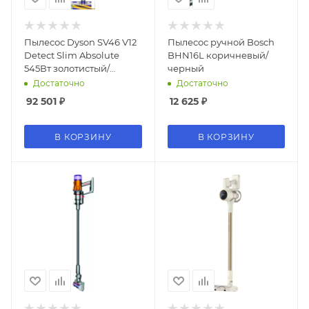
Пылесос Dyson SV46 V12
Пылесос ручной Bosch
Detect Slim Absolute
BHN16L коричневый/
545Вт золотистый/
черный
серебристый
Достаточно
Достаточно
92 501
₽
12 625
₽
В КОРЗИНУ
В КОРЗИНУ