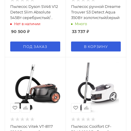
Пылесос Dyson SV46 V12
Пылесос ручной Dreame
Detect Slim Absolute
Trouver S3 Detect Aqua
545Вт серебристый/
350Вт золотистый/серый
желтый
Нет в наличии
Много
90 500
₽
33 737
₽
ПОД ЗАКАЗ
В КОРЗИНУ
Пылесос Vitek VT-8117
Пылесос Coolfort CF-