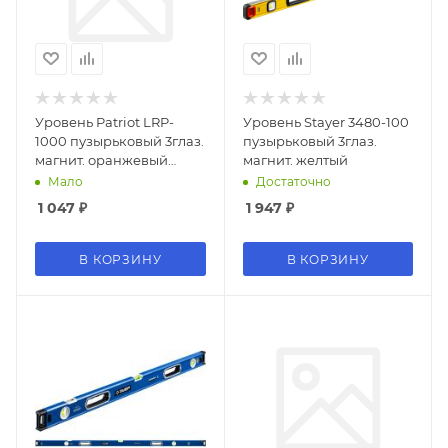
Уровень Patriot LRP-
Уровень Stayer 3480-100
1000 пузырьковый 3глаз.
пузырьковый 3глаз.
магнит. оранжевый
магнит. желтый
(350005553)
Мало
Достаточно
1 047
₽
1 947
₽
В КОРЗИНУ
В КОРЗИНУ