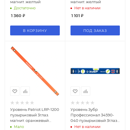
магнит. желтый
магнит. желтый
Достаточно
Нет в наличии
1 360
₽
1 101
₽
В КОРЗИНУ
ПОД ЗАКАЗ
Уровень Patriot LRP-1200
Уровень Зубр
пузырьковый 3глаз.
Профессионал 34590-
магнит. оранжевый
040 пузырьковый 3глаз.
(350005554)
синий/черный
Мало
Нет в наличии