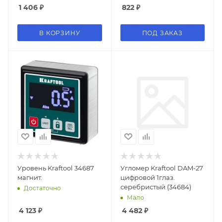
1 406
₽
822
₽
В КОРЗИНУ
ПОД ЗАКАЗ
Уровень Kraftool 34687
Угломер Kraftool DAM-27
магнит.
цифровой 1глаз.
серебристый (34684)
Достаточно
Мало
4 123
₽
4 482
₽