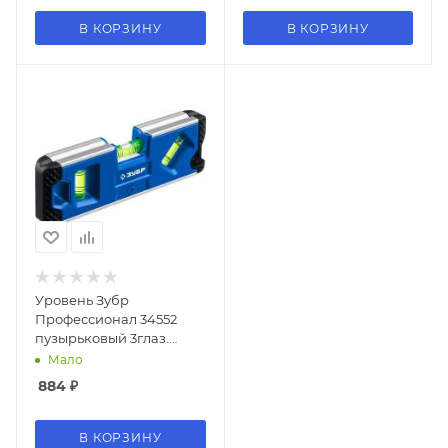
В КОРЗИНУ
В КОРЗИНУ
Уровень Зубр
Профессионал 34552
пузырьковый 3глаз.
магнит. синий/черный
Мало
884
₽
В КОРЗИНУ