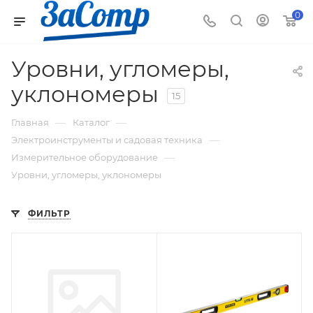
0
Уровни, угломеры,
уклономеры
15
—
—
Главная
Каталог
—
Электроинструменты и садовая техника
—
Измерительное оборудование
Уровни, угломеры, уклономеры
ФИЛЬТР