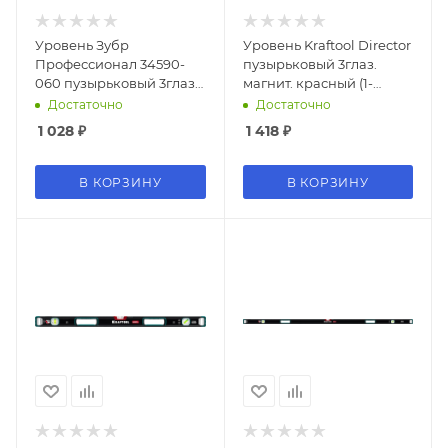
Уровень Зубр
Уровень Kraftool Director
Профессионал 34590-
пузырьковый 3глаз.
060 пузырьковый 3глаз.
магнит. красный (1-
синий/черный
34863-022)
Достаточно
Достаточно
1 028
₽
1 418
₽
В КОРЗИНУ
В КОРЗИНУ