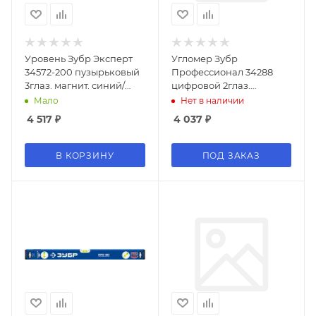
Уровень Зубр Эксперт
Угломер Зубр
34572-200 пузырьковый
Профессионал 34288
3глаз. магнит. синий/
цифровой 2глаз.
черный
серебристый/черный
Мало
Нет в наличии
4 517
₽
4 037
₽
В КОРЗИНУ
ПОД ЗАКАЗ