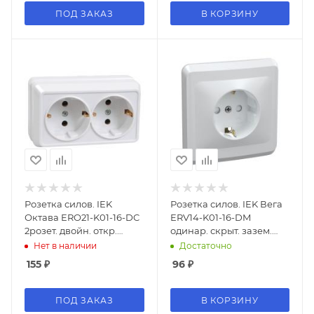
ПОД ЗАКАЗ
В КОРЗИНУ
Розетка силов. IEK
Розетка силов. IEK Вега
Октава ERO21-K01-16-DC
ERV14-K01-16-DM
2розет. двойн. откр.
одинар. скрыт. зазем.
зазем. крыш. IP20 белый
штор. крыш. IP20 белый
Нет в наличии
Достаточно
(упак.:1шт)
(упак.:1шт)
155
₽
96
₽
ПОД ЗАКАЗ
В КОРЗИНУ