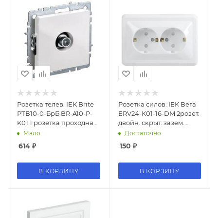
Розетка телев. IEK Brite
Розетка силов. IEK Вега
РТВ10-0-БрБ BR-A10-P-
ERV24-K01-16-DM 2розет.
K01 1 розетка проходная
двойн. скрыт. зазем.
одинар. скрыт. белый
штор. крыш. IP20 белый
Мало
Достаточно
(упак.:1шт)
(упак.:1шт)
614
₽
150
₽
В КОРЗИНУ
В КОРЗИНУ