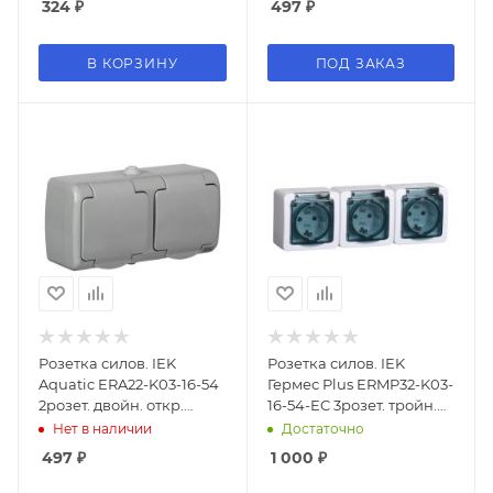
324
₽
497
₽
В КОРЗИНУ
ПОД ЗАКАЗ
Розетка силов. IEK
Розетка силов. IEK
Aquatic ERA22-K03-16-54
Гермес Plus ERMP32-K03-
2розет. двойн. откр.
16-54-EC 3розет. тройн.
зазем. штор. крыш. IP54
откр. зазем. крыш. IP54
Нет в наличии
Достаточно
серый (упак.:1шт)
дымчатый (упак.:1шт)
497
₽
1 000
₽