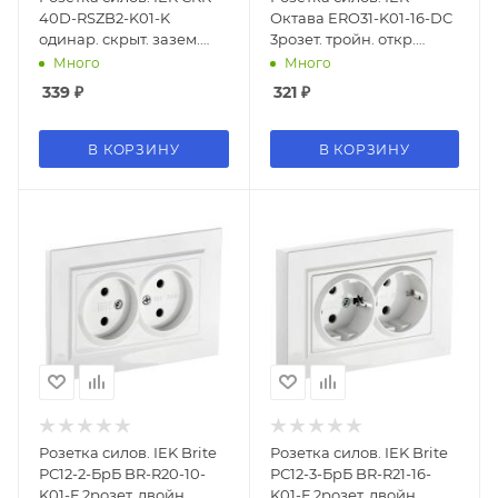
40D-RSZB2-K01-K
Октава ERO31-K01-16-DC
одинар. скрыт. зазем.
3розет. тройн. откр.
штор. IP20 белый
зазем. крыш. IP20 белый
Много
Много
(упак.:1шт)
(упак.:1шт)
339
₽
321
₽
В КОРЗИНУ
В КОРЗИНУ
Розетка силов. IEK Brite
Розетка силов. IEK Brite
РС12-2-БрБ BR-R20-10-
РС12-3-БрБ BR-R21-16-
K01-F 2розет. двойн.
K01-F 2розет. двойн.