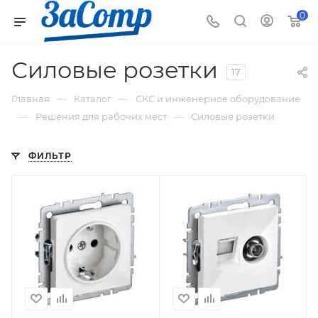
0
Силовые розетки
17
—
—
Главная
Каталог
СКС и инженерное оборудование
—
—
Решения для рабочих мест
Силовые розетки
ФИЛЬТР