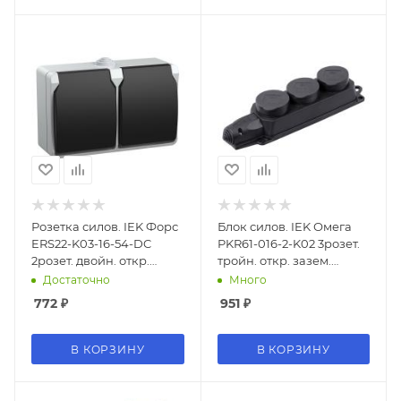
Розетка силов. IEK Форс
Блок силов. IEK Омега
ERS22-K03-16-54-DC
PKR61-016-2-K02 3розет.
2розет. двойн. откр.
тройн. откр. зазем.
зазем. штор. крыш. IP54
крыш. IP44 черный
Достаточно
Много
серый/черный
(упак.:1шт)
772
₽
951
₽
(упак.:1шт)
В КОРЗИНУ
В КОРЗИНУ