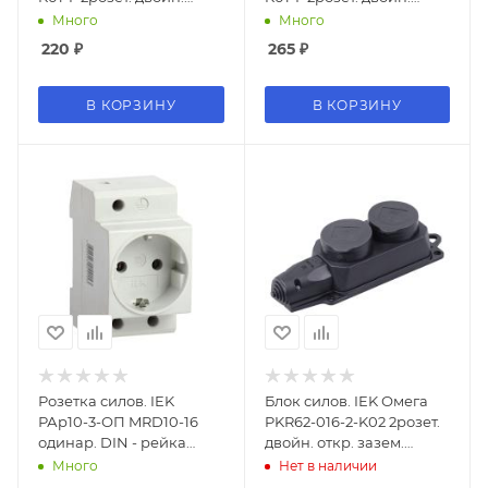
скрыт. IP20 белый
скрыт. зазем. IP20 белый
Много
Много
(упак.:1шт)
(упак.:1шт)
220
₽
265
₽
В КОРЗИНУ
В КОРЗИНУ
Розетка силов. IEK
Блок силов. IEK Омега
РАр10-3-ОП MRD10-16
PKR62-016-2-K02 2розет.
одинар. DIN - рейка
двойн. откр. зазем.
зазем. IP20 белый
крыш. IP44 черный
Много
Нет в наличии
(упак.:1шт)
(упак.:1шт)