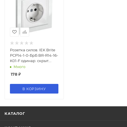
Розетка силов. IEK Brite
РСР14-1-0-БрБ BR-R14-16-
K01-F одинар. скрыт.
зазем. штор. IP20 белый
Много
(упак.:1шт)
178
₽
В КОРЗИНУ
КАТАЛОГ