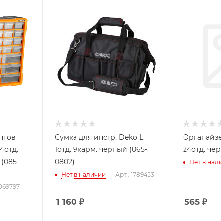
нтов
Сумка для инстр. Deko L
Органайз
4отд.
1отд. 9карм. черный (065-
24отд. чер
(085-
0802)
Нет в нал
Нет в наличии
Арт.: 1789453
2069797
1 160
₽
565
₽