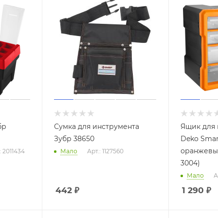
бр
Сумка для инструмента
Ящик для
Зубр 38650
Deko Smart
оранжевый
: 2011434
Мало
Арт.: 1127560
3004)
Мало
А
442
₽
1 290
₽