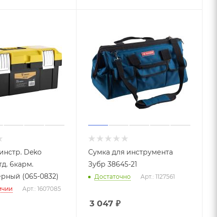
инстр. Deko
Сумка для инструмента
д. 6карм.
Зубр 38645-21
рный (065-0832)
Достаточно
Арт.: 1127561
ичии
Арт.: 1607085
3 047
₽