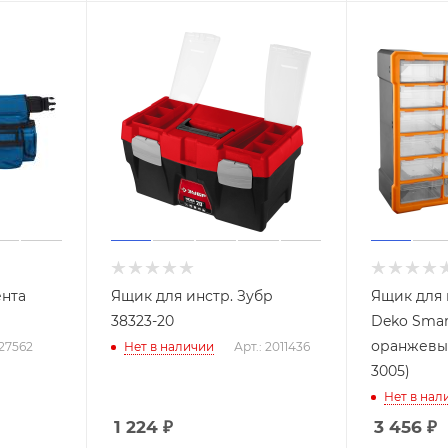
ента
Ящик для инстр. Зубр
Ящик для
38323-20
Deko Smart
оранжевый
127562
Нет в наличии
Арт.: 2011436
3005)
Нет в нал
1 224
₽
3 456
₽