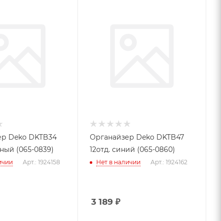
ер Deko DKTB34
Органайзер Deko DKTB47
ный (065-0839)
12отд. синий (065-0860)
ичии
Арт.: 1924158
Нет в наличии
Арт.: 1924162
3 189
₽