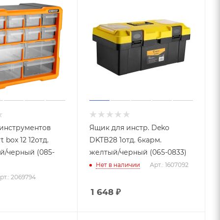
 инструментов
Ящик для инстр. Deko
 box 12 12отд.
DKTB28 1отд. 6карм.
/черный (085-
желтый/черный (065-0833)
Нет в наличии
Арт.: 1607092
рт.: 2069794
1 648
₽