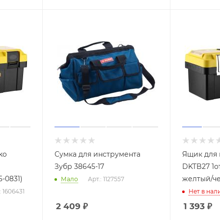
ko
Сумка для инструмента
Ящик для 
Зубр 38645-17
DKTB27 1от
-0831)
желтый/че
Мало
Арт.: 1127557
: 1606431
Нет в нал
2 409
₽
1 393
₽