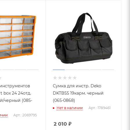
 инструментов
Сумка для инстр. Deko
 box 24 24отд.
DKTB55 19карм. черный
/черный (085-
(065-0868)
Нет в наличии
Арт.: 1789461
ичии
Арт.: 2069795
2 010
₽