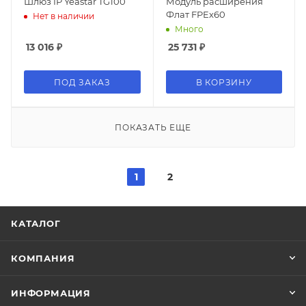
Шлюз IP Yeastar TG100
Модуль расширения
Флат FPEx60
Нет в наличии
Много
13 016
₽
25 731
₽
ПОД ЗАКАЗ
В КОРЗИНУ
ПОКАЗАТЬ ЕЩЕ
1
2
КАТАЛОГ
КОМПАНИЯ
ИНФОРМАЦИЯ