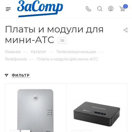
0
Платы и модули для
мини-АТС
38
—
—
—
Главная
Каталог
Телекоммуникации
—
Телефония
Платы и модули для мини-АТС
ФИЛЬТР