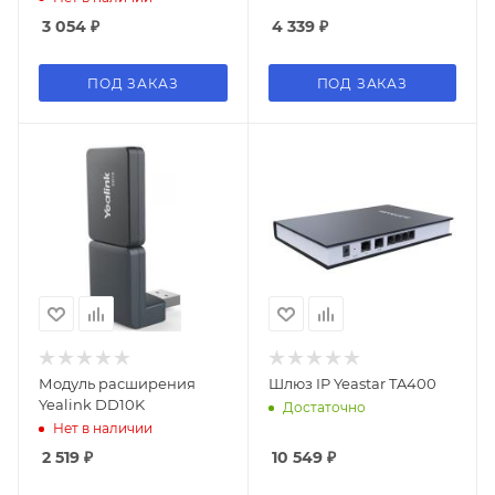
3 054
₽
4 339
₽
ПОД ЗАКАЗ
ПОД ЗАКАЗ
Модуль расширения
Шлюз IP Yeastar TA400
Yealink DD10K
Достаточно
Нет в наличии
2 519
₽
10 549
₽