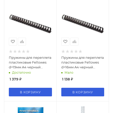
Пружины для переплета
Пружины для переплета
пластиковые Fellowes
пластиковые Fellowes
d=19мм A4 черный
d=16мм A4 черный
(100шт) Lamirel LA-
(100шт) Lamirel LA-
Достаточно
Мало
7867901 (LA-78679)
7867701 (LA-78677)
1 379
₽
1 138
₽
В КОРЗИНУ
В КОРЗИНУ