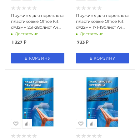
Пружины для переплета
Пружины для переплета
пластиковые Office Kit
пластиковые Office Kit
d=32мм 251-280лист A4
d=22мм 171-190лист A4
черный (50шт) BP2100
белый (50шт) BP2065
Достаточно
Достаточно
1 327
₽
733
₽
В КОРЗИНУ
В КОРЗИНУ