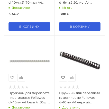
d=10мм 51-70лист A4
d=6мм 2-20лист A4
белый (100шт) BP2021
белый (100шт) (1373584)
Достаточно
Много
534
₽
388
₽
В КОРЗИНУ
В КОРЗИНУ
Пружины для переплета
Пружины для переплета
пластиковые Fellowes
пластиковые Fellowes
d=45мм A4 белый (50шт)
d=10мм A4 черный
FS-53498
(100шт) Lamirel LA-
Достаточно
Достаточно