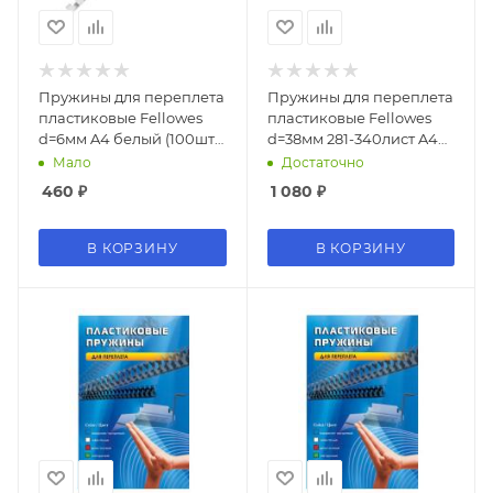
Пружины для переплета
Пружины для переплета
пластиковые Fellowes
пластиковые Fellowes
d=6мм A4 белый (100шт)
d=38мм 281-340лист A4
Lamirel LA-7866602 (LA-
белый (50шт) FS-53494
Мало
Достаточно
78666)
460
₽
1 080
₽
В КОРЗИНУ
В КОРЗИНУ