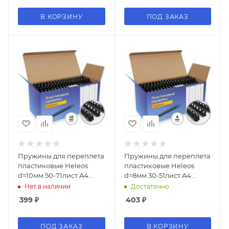
В КОРЗИНУ
ПОД ЗАКАЗ
Пружины для переплета
Пружины для переплета
пластиковые Heleos
пластиковые Heleos
d=10мм 50-71лист A4
d=8мм 30-51лист A4
черный (100шт) BCA4-
черный (100шт) BCA4-8B
Нет в наличии
Достаточно
10B
399
₽
403
₽
ПОД ЗАКАЗ
В КОРЗИНУ