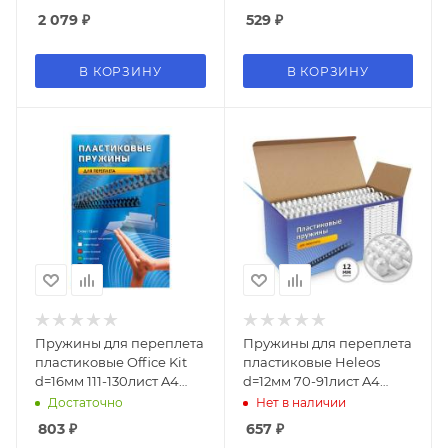
7867102 (LA-78671)
2 079
₽
529
₽
В КОРЗИНУ
В КОРЗИНУ
Пружины для переплета
Пружины для переплета
пластиковые Office Kit
пластиковые Heleos
d=16мм 111-130лист A4
d=12мм 70-91лист A4
черный (100шт) BP2050
белый (100шт) BCA4-12W
Достаточно
Нет в наличии
803
₽
657
₽