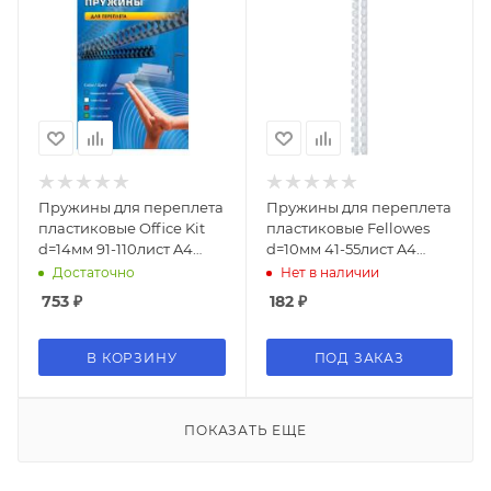
Пружины для переплета
Пружины для переплета
пластиковые Office Kit
пластиковые Fellowes
d=14мм 91-110лист A4
d=10мм 41-55лист A4
белый (100шт) BP2041
белый (25шт) CRC-53308
Достаточно
Нет в наличии
(FS-53308)
753
₽
182
₽
В КОРЗИНУ
ПОД ЗАКАЗ
ПОКАЗАТЬ ЕЩЕ