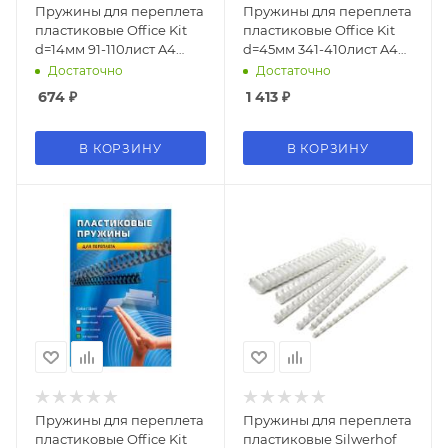
Пружины для переплета
Пружины для переплета
пластиковые Office Kit
пластиковые Office Kit
d=14мм 91-110лист A4
d=45мм 341-410лист A4
черный (100шт) BP2040
белый (50шт) BP2121
Достаточно
Достаточно
674
₽
1 413
₽
В КОРЗИНУ
В КОРЗИНУ
Пружины для переплета
Пружины для переплета
пластиковые Office Kit
пластиковые Silwerhof