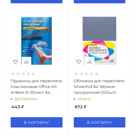
Пружины для переплета
Обложки для переплёта
пластиковые Office Kit
Silwerhof A4 180мкм
d=8мм 31-50лист A4
прозрачный (100шт)
белый (100шт) BP2011
(1373592)
Достаточно
Много
443
₽
672
₽
В КОРЗИНУ
В КОРЗИНУ