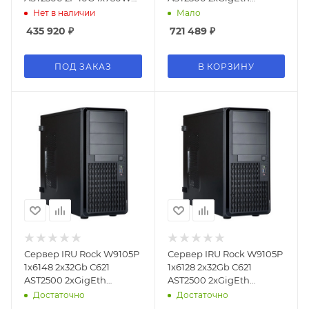
w/o OS (2073059)
1x750W w/o OS (2081223)
Нет в наличии
Мало
435 920
₽
721 489
₽
ПОД ЗАКАЗ
В КОРЗИНУ
Сервер IRU Rock W9105P
Сервер IRU Rock W9105P
1x6148 2x32Gb С621
1x6128 2x32Gb С621
AST2500 2xGigEth
AST2500 2xGigEth
1x650W w/o OS (2081124)
1x650W w/o OS (2081312)
Достаточно
Достаточно