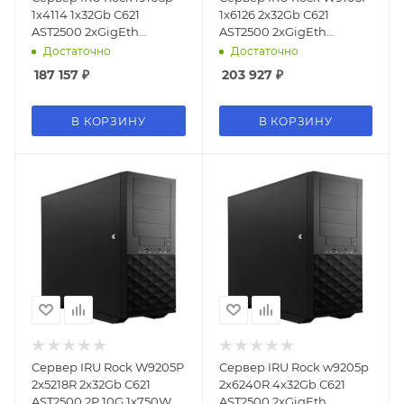
1x4114 1x32Gb С621
1x6126 2x32Gb С621
AST2500 2xGigEth
AST2500 2xGigEth
1x650W w/o OS (2081284)
1x650W w/o OS (2081125)
Достаточно
Достаточно
187 157
₽
203 927
₽
В КОРЗИНУ
В КОРЗИНУ
Сервер IRU Rock W9205P
Сервер IRU Rock w9205p
2x5218R 2x32Gb С621
2x6240R 4x32Gb С621
AST2500 2P 10G 1x750W
AST2500 2xGigEth