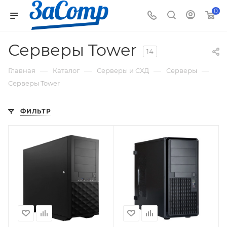
0
Серверы Tower
14
—
—
—
—
Главная
Каталог
Серверы и СХД
Серверы
Серверы Tower
ФИЛЬТР