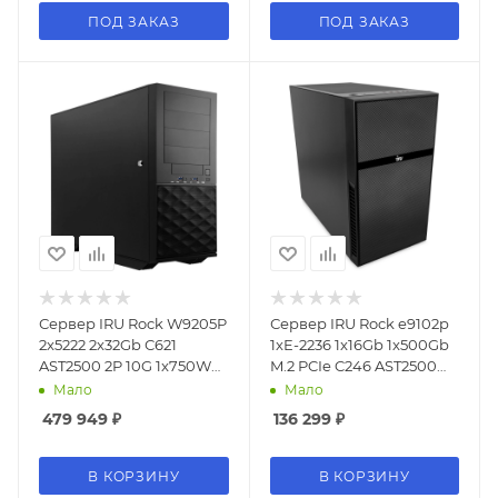
ПОД ЗАКАЗ
ПОД ЗАКАЗ
Сервер IRU Rock W9205P
Сервер IRU Rock e9102p
2x5222 2x32Gb С621
1xE-2236 1x16Gb 1x500Gb
AST2500 2P 10G 1x750W
M.2 PCIe C246 AST2500
w/o OS (2073057)
2xGigEth 1x500W w/o OS
Мало
Мало
(2089101)
479 949
₽
136 299
₽
В КОРЗИНУ
В КОРЗИНУ