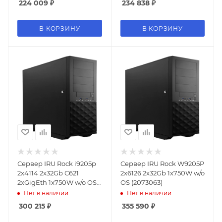
224 009
₽
234 838
₽
В КОРЗИНУ
В КОРЗИНУ
Сервер IRU Rock i9205p
Сервер IRU Rock W9205P
2x4114 2x32Gb С621
2x6126 2x32Gb 1x750W w/o
2xGigEth 1x750W w/o OS
OS (2073063)
(2081116)
Нет в наличии
Нет в наличии
300 215
₽
355 590
₽