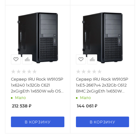
Сервер IRU Rock W9105P
Сервер IRU Rock W9105P
1x6240 1x32Gb С621
1xE5-2667v4 2x32Gb С612
2xGigEth 1x650W w/o OS
BMC 2xGigEth 1x650W
(2081122)
w/o OS (2089100)
Мало
Мало
212 538
₽
144 061
₽
В КОРЗИНУ
В КОРЗИНУ