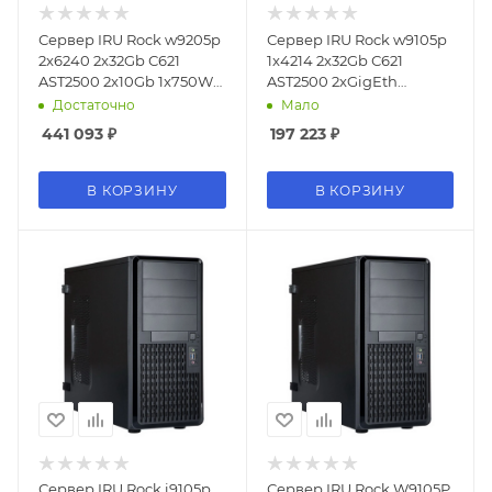
Сервер IRU Rock w9205p
Сервер IRU Rock w9105p
2x6240 2x32Gb С621
1x4214 2x32Gb С621
AST2500 2x10Gb 1x750W
AST2500 2xGigEth
w/o OS (2081223)
1x650W w/o OS (2081365)
Достаточно
Мало
441 093
₽
197 223
₽
В КОРЗИНУ
В КОРЗИНУ
Сервер IRU Rock i9105p
Сервер IRU Rock W9105P