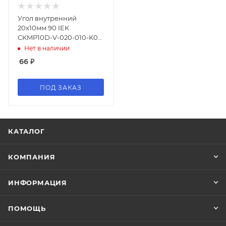
Угол внутренний
20x10мм 90 IEK
CKMP10D-V-020-010-K01
белый (упак.:4шт)
Нет в наличии
66
₽
ПОД ЗАКАЗ
КАТАЛОГ
КОМПАНИЯ
ИНФОРМАЦИЯ
ПОМОЩЬ