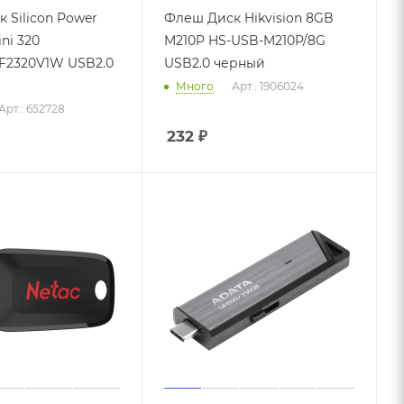
 Silicon Power
Флеш Диск Hikvision 8GB
ni 320
M210P HS-USB-M210P/8G
F2320V1W USB2.0
USB2.0 черный
Много
Арт.: 1906024
Арт.: 652728
232
₽