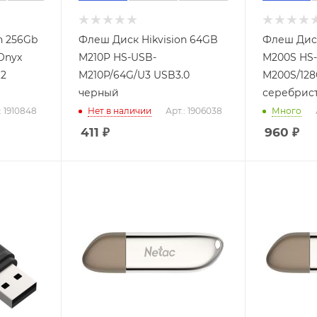
n 256Gb
Флеш Диск Hikvision 64GB
Флеш Диск
 Onyx
M210P HS-USB-
M200S HS
.2
M210P/64G/U3 USB3.0
M200S/128
черный
серебрис
: 1910848
Нет в наличии
Арт.: 1906038
Много
411
₽
960
₽