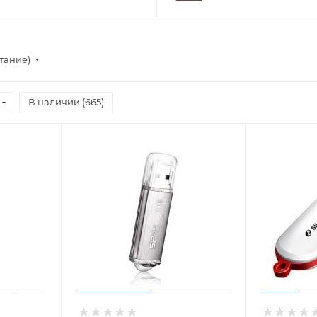
стание)
В наличии (
665
)