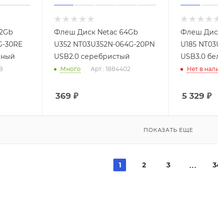
12Gb
Флеш Диск Netac 64Gb
Флеш Диск
G-30RE
U352 NT03U352N-064G-20PN
U185 NT03
рный
USB2.0 серебристый
USB3.0 бе
8
Много
Арт.: 1884402
Нет в нал
369
₽
5 329
₽
ПОКАЗАТЬ ЕЩЕ
1
2
3
3