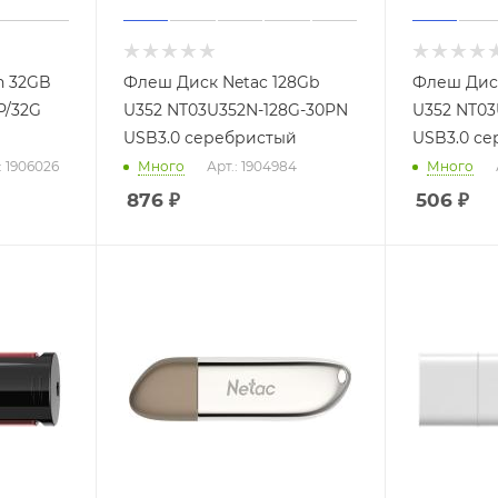
n 32GB
Флеш Диск Netac 128Gb
Флеш Диск
P/32G
U352 NT03U352N-128G-30PN
U352 NT0
USB3.0 серебристый
USB3.0 с
: 1906026
Много
Арт.: 1904984
Много
876
₽
506
₽