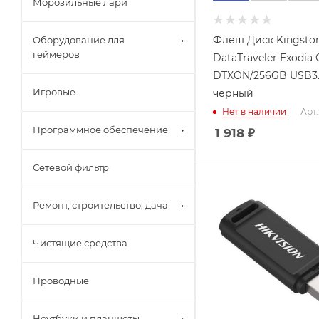
Морозильные лари
Флеш Диск Kingsto
Оборудование для
геймеров
DataTraveler Exodia
DTXON/256GB USB3
Игровые
черный
Нет в наличии
Арт.
Программное обеспечение
1 918
₽
Сетевой фильтр
Ремонт, строительство, дача
Чистящие средства
Проводные
Ноутбуки и планшеты