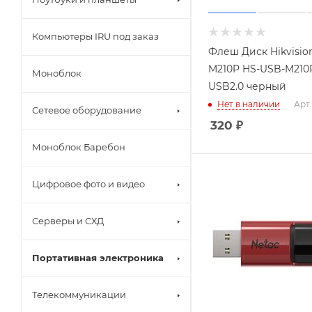
Компьютеры IRU под заказ
Флеш Диск Hikvisio
M210P HS-USB-M210
Моноблок
USB2.0 черный
Нет в наличии
Арт.
Сетевое оборудование
320
₽
Моноблок Баребон
Цифровое фото и видео
Серверы и СХД
Портативная электроника
Телекоммуникации