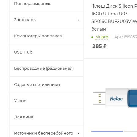
Полноразмерные
Флеш Диск Silicon 
16Gb Ultima U03
Зоотовары
SP016GBUF2U03V1W
белый
Компьютеры под заказ
Много
Арт.: 699853
285
₽
USB Hub
Беспроводные (радиоканал)
Садовые светильники
Узкие
Для вина
Источники бесперебойного