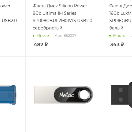
Power
Флеш Диск Silicon Power
Флеш Диск
8Gb Ultima II-I Series
16Gb LuxMi
 USB2.0
SP008GBUF2M01V1S USB2.0
SP016GBU
серебристый
белый
Много
Арт.: 662557
Много
482
₽
343
₽