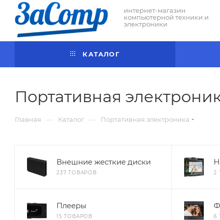
интернет-магазин
компьютерной техники и
электроники
КАТАЛОГ
Портативная электрони
—
—
Главная
Каталог
Портативная электроника
Внешние жесткие диски
Н
237 ТОВАРОВ
2
Плееры
Ф
15 ТОВАРОВ
6