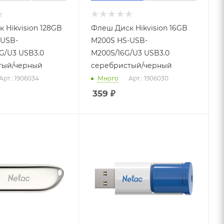
 Hikvision 128GB
Флеш Диск Hikvision 16GB
-USB-
M200S HS-USB-
G/U3 USB3.0
M200S/16G/U3 USB3.0
тый/черный
серебристый/черный
Арт.: 1906034
Много
Арт.: 1906030
359
₽