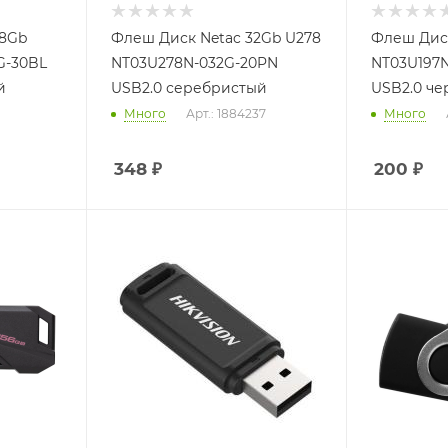
28Gb
Флеш Диск Netac 32Gb U278
Флеш Диск
G-30BL
NT03U278N-032G-20PN
NT03U197
й
USB2.0 серебристый
USB2.0 че
Много
Арт.: 1884237
Много
348
₽
200
₽