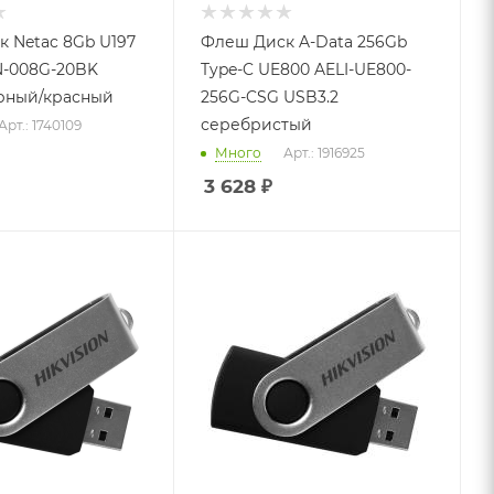
 Netac 8Gb U197
Флеш Диск A-Data 256Gb
N-008G-20BK
Type-C UE800 AELI-UE800-
рный/красный
256G-CSG USB3.2
серебристый
Арт.: 1740109
Много
Арт.: 1916925
3 628
₽