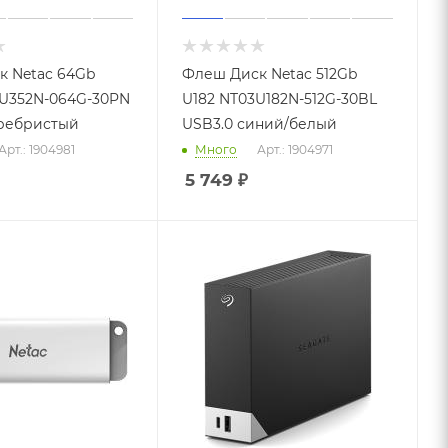
 Netac 64Gb
Флеш Диск Netac 512Gb
3U352N-064G-30PN
U182 NT03U182N-512G-30BL
еребристый
USB3.0 синий/белый
Арт.: 1904981
Много
Арт.: 1904971
5 749
₽