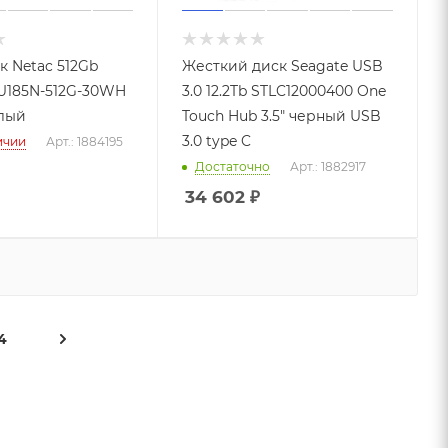
 Netac 512Gb
Жесткий диск Seagate USB
U185N-512G-30WH
3.0 12.2Tb STLC12000400 One
лый
Touch Hub 3.5" черный USB
3.0 type C
ичии
Арт.: 1884195
Достаточно
Арт.: 1882917
34 602
₽
4