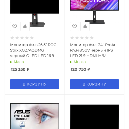
Монитор Asus 26.5" ROG
Монитор Asus 34" ProArt
Strix XG27AQDMG
PA348CGV черный IPS
черный OLED LED 16:9
LED 21:9 HDMI M/M
HDMI глянцевая HAS Piv
матовая HAS Piv 400cd
Мало
Много
1000:1 450cd 178гр/178гр
178гр/178гр 3440x1440
125 350
₽
120 750
₽
2560x1440 240Hz G-Sync
120Hz FreeSync Premium
FreeSync Premium DP 2K
Pro DP 2K USB 12.2кг
USB 6.7кг
В КОРЗИНУ
В КОРЗИНУ