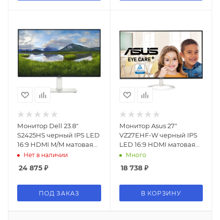
Монитор Dell 23.8"
Монитор Asus 27"
S2425HS черный IPS LED
VZ27EHF-W черный IPS
16:9 HDMI M/M матовая
LED 16:9 HDMI матовая
HAS Piv 250cd
1300:1 250cd 178гр/178гр
Нет в наличии
Много
178гр/178гр 1920x1080
1920x1080 100Hz FHD
24 875
₽
18 738
₽
100Hz FHD 5.11кг
3.5кг
ПОД ЗАКАЗ
В КОРЗИНУ