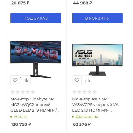
20 875
₽
44 988
₽
178гр/178гр 1920x1080
350cd 178гр/178гр
75Hz VGA DP FHD USB
2560x1440 100Hz DP
4.97кг
Quad 2K (1440p) USB
ПОД ЗАКАЗ
В КОРЗИНУ
6.1кг
Монитор Gigabyte 34"
Монитор Asus 34"
MO34WQC2 черный
VA34VCPSN черный VA
OLED LED 21:9 HDMI M/M
LED 21:9 HDMI M/M
матовая HAS Piv 250cd
матовая HAS Piv 3000:1
Много
Достаточно
178гр/178гр 3440x1440
300cd 178гр/178гр
120 750
₽
62 376
₽
240Hz DP WQ USB 9.86кг
3440x1440 100Hz DP 2K
USB 9.52кг