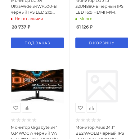
Монитор LG 34"
Монитор LG 31.5"
UltraWide 34WP500-B
32UN880-B черный IPS
черный IPS LED 21:9
LED 16:9 HDMI M/M
HDMI матовая 250cd
матовая HAS Piv 350cd
Нет в наличии
Много
178гр/178гр 2560x1080
178гр/178гр 3840x2160
28 737
₽
61 126
₽
75Hz FreeSync FHD 5.9кг
60Hz DP 4K USB 10.3кг
ПОД ЗАКАЗ
В КОРЗИНУ
Монитор Gigabyte 34"
Монитор Asus 24.1"
G34WQC A черный VA
BE24WQLB черный IPS