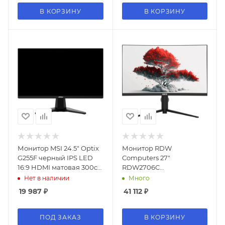
В КОРЗИНУ
В КОРЗИНУ
Монитор MSI 24.5" Optix
Монитор RDW
G255F черный IPS LED
Computers 27"
16:9 HDMI матовая 300cd
RDW2706C
178гр/178гр 1920x1080
(Q03В375V2A1) черный
Нет в наличии
Много
180Hz DP FHD 3.24кг
VA 5ms 16:9 HDMI M/M
19 987
₽
41 112
₽
матовая HAS Piv 4000:1
300cd 178гр/178гр
2560x1440 75Hz DP 2K
ПОД ЗАКАЗ
В КОРЗИНУ
USB (RUS)