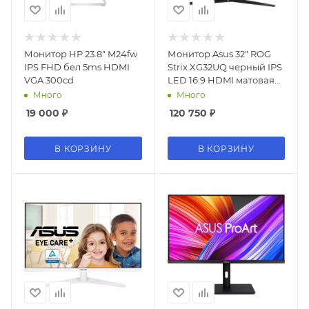
Монитор HP 23.8" M24fw
Монитор Asus 32" ROG
IPS FHD бел 5ms HDMI
Strix XG32UQ черный IPS
VGA 300cd
LED 16:9 HDMI матовая
HAS Piv 450cd
Много
Много
178гр/178гр 3840x2160
19 000
₽
120 750
₽
160Hz G-Sync DP 4K USB
8.9кг
В КОРЗИНУ
В КОРЗИНУ