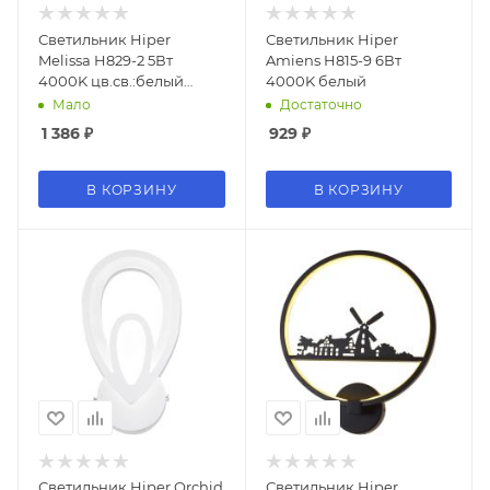
Светильник Hiper
Светильник Hiper
Melissa H829-2 5Вт
Amiens H815-9 6Вт
4000K цв.св.:белый
4000K белый
нейтральный кофейный
Мало
Достаточно
1 386
₽
929
₽
В КОРЗИНУ
В КОРЗИНУ
Светильник Hiper Orchid
Светильник Hiper