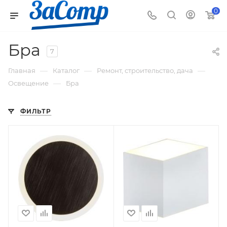
0
Бра
7
—
—
—
Главная
Каталог
Ремонт, строительство, дача
—
Освещение
Бра
ФИЛЬТР