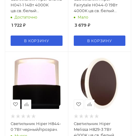
H041-1 14Вт 4000K
Fairytale H044-0 19Вт
цв.св.:белый
4000K цв.св.:белый
нейтральный венге
нейтральный венге
Достаточно
Мало
1 722
₽
3 679
₽
В КОРЗИНУ
В КОРЗИНУ
Светильник Hiper H844-
Светильник Hiper
0 7Вт черный/прозрач.
Melissa H829-3 7Вт
4000K цв.св.:белый
Много