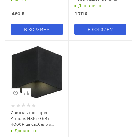
нейтральный кофейный
Достаточно
480
₽
1 711
₽
В КОРЗИНУ
В КОРЗИНУ
Светильник Hiper
Amiens H816-0 6Вт
4000K цв.св.:белый
нейтральный черный
Достаточно