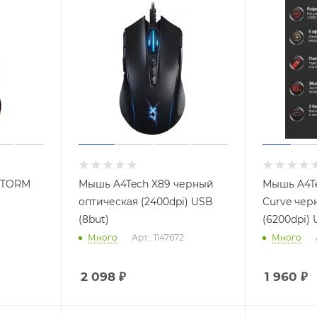
STORM
Мышь A4Tech X89 черный
Мышь A4Te
оптическая (2400dpi) USB
Curve чер
(8but)
(6200dpi) 
Много
Арт.: 1147672
Много
2 098
₽
1 960
₽