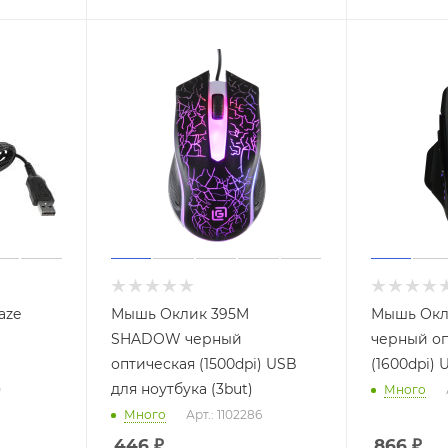
aze
Мышь Оклик 395M
Мышь Окл
SHADOW черный
черный оп
оптическая (1500dpi) USB
(1600dpi) 
для ноутбука (3but)
0
Много
Много
Арт.: 1102286
446
₽
866
₽