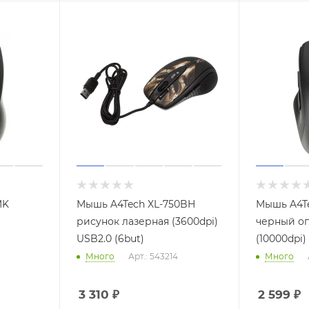
MK
Мышь A4Tech XL-750BH
Мышь A4Te
рисунок лазерная (3600dpi)
черный оп
USB2.0 (6but)
(10000dpi)
Много
Арт.: 543214
Много
3 310
₽
2 599
₽