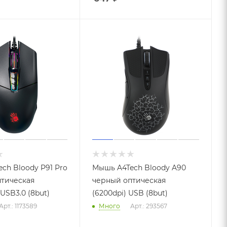
ch Bloody P91 Pro
Мышь A4Tech Bloody A90
тическая
черный оптическая
 USB3.0 (8but)
(6200dpi) USB (8but)
Арт.: 1173589
Много
Арт.: 293567