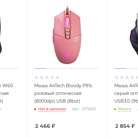
y W60
Мышь A4Tech Bloody P91s
Мышь A4Te
ская
розовый оптическая
серый опт
t)
(8000dpi) USB (8but)
USB3.0 (9b
0
Нет в наличии
Арт.: 1379883
Много
2 466
₽
2 854
₽