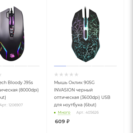
ch Bloody J95s
Мышь Оклик 905G
ическая (8000dpi)
INVASION черный
ut)
оптическая (3600dpi) USB
для ноутбука (6but)
Арт.: 1206907
Много
Арт.: 405626
609
₽