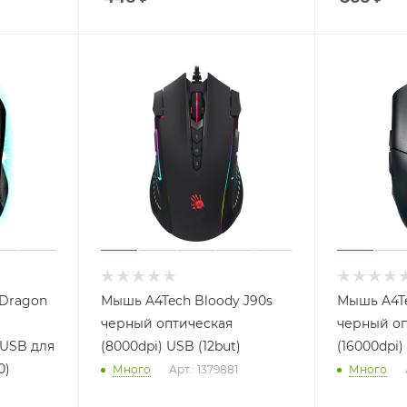
 Dragon
Мышь A4Tech Bloody J90s
Мышь A4Te
черный оптическая
черный оп
 USB для
(8000dpi) USB (12but)
(16000dpi)
0)
Много
Арт.: 1379881
Много