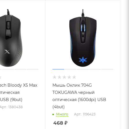
ch Bloody X5 Max
Мышь Оклик 704G
тическая
TOKUGAWA черный
 USB (9but)
оптическая (1600dpi) USB
(4but)
Арт.: 1380438
Много
Арт.: 1196423
468
₽