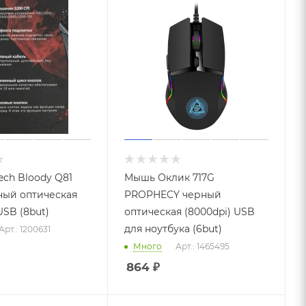
ch Bloody Q81
Мышь Оклик 717G
ный оптическая
PROPHECY черный
USB (8but)
оптическая (8000dpi) USB
для ноутбука (6but)
Арт.: 1200631
Много
Арт.: 1465495
864
₽