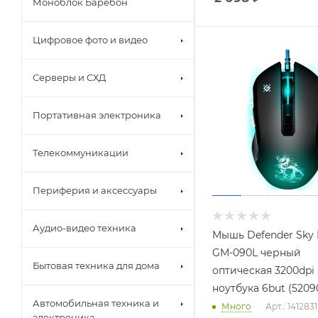
Моноблок Баребон
Цифровое фото и видео
Серверы и СХД
Портативная электроника
Телекоммуникации
Периферия и аксессуары
Аудио-видео техника
Мышь Defender Sky
GM-090L черный
Бытовая техника для дома
оптическая 3200dpi
ноутбука 6but (5209
Автомобильная техника и
Много
Арт.: 1412831
электроника