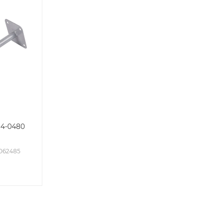
34-0480
2062485