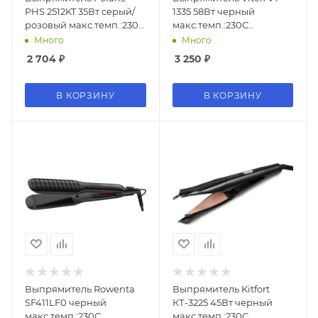
PHS 2512KT 35Вт серый/
1335 58Вт черный
розовый макс.темп.:230С
макс.темп.:230С
покрытие:керамическое
покрытие:керамико-
Много
Много
турмалиновое
2 704
₽
3 250
₽
В КОРЗИНУ
В КОРЗИНУ
Выпрямитель Rowenta
Выпрямитель Kitfort
SF411LF0 черный
КТ-3225 45Вт черный
макс.темп.:230С
макс.темп.:230С