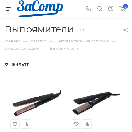
0
Выпрямители
78
—
—
—
Главная
Каталог
Бытовая техника для дома
—
Уход за волосами
Выпрямители
ФИЛЬТР