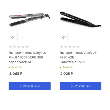
Выпрямитель Babyliss
Выпрямитель Vitek VT-
Pro BAB2670EPE 38Вт
8286 42Вт
серебристый
макс.темп.:220С
макс.темп.:230С
покрытие:керамико-
Много
Много
турмалиновое
8 063
₽
2 025
₽
В КОРЗИНУ
В КОРЗИНУ