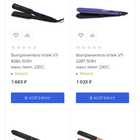
Выпрямитель Vitek VT-
Выпрямитель Vitek VT-
8284 50Вт
2287 50Вт
макс.темп.:230С
макс.темп.:230С
покрытие:керамико-
покрытие:керамическое
Много
Много
турмалиновое
1 663
₽
1 025
₽
В КОРЗИНУ
В КОРЗИНУ