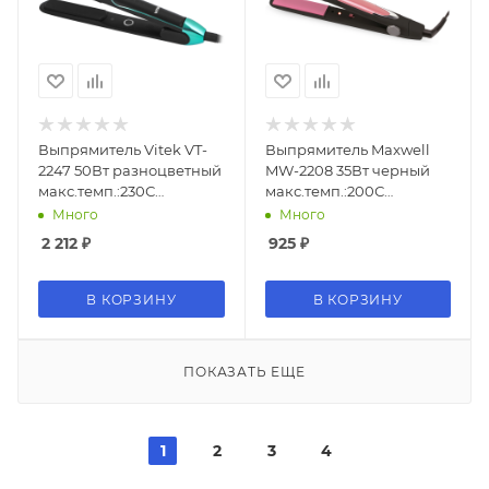
Выпрямитель Vitek VT-
Выпрямитель Maxwell
2247 50Вт разноцветный
MW-2208 35Вт черный
макс.темп.:230С
макс.темп.:200С
покрытие:керамико-
покрытие:керамическое
Много
Много
турмалиновое
2 212
₽
925
₽
В КОРЗИНУ
В КОРЗИНУ
ПОКАЗАТЬ ЕЩЕ
1
2
3
4