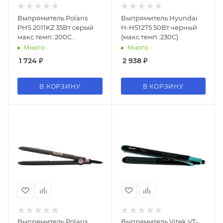
Выпрямитель Polaris
Выпрямитель Hyundai
PHS 2011KZ 35Вт серый
H-HS1275 50Вт черный
макс.темп.:200С
(макс.темп.:230С)
покрытие:керамическое
Много
Много
1 724
₽
2 938
₽
В КОРЗИНУ
В КОРЗИНУ
Выпрямитель Polaris
Выпрямитель Vitek VT-