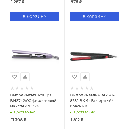
1 287
₽
975
₽
В КОРЗИНУ
В КОРЗИНУ
Выпрямитель Philips
Выпрямитель Vitek VT-
BHS742/00 фиолетовый
8282 BK 44Вт черный/
макс.темп.:230С
красный
покрытие:керамическое
(макс.темп.:220С)
Достаточно
Достаточно
с арган.маслом
11 308
₽
1 812
₽