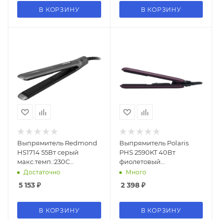
В КОРЗИНУ
В КОРЗИНУ
Выпрямитель Redmond
Выпрямитель Polaris
HS1714 55Вт серый
PHS 2590KT 40Вт
макс.темп.:230С
фиолетовый
покрытие:керамическое
макс.темп.:220С
Достаточно
Много
покрытие:турмалиновое
5 153
₽
2 398
₽
В КОРЗИНУ
В КОРЗИНУ