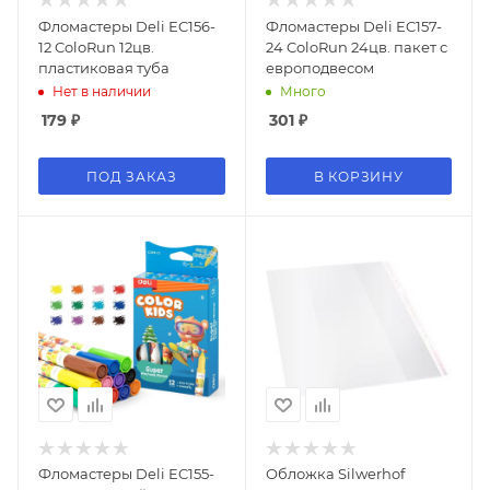
Фломастеры Deli EC156-
Фломастеры Deli EC157-
12 ColoRun 12цв.
24 ColoRun 24цв. пакет с
пластиковая туба
европодвесом
Нет в наличии
Много
179
₽
301
₽
ПОД ЗАКАЗ
В КОРЗИНУ
Фломастеры Deli EC155-
Обложка Silwerhof