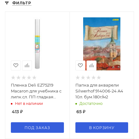
ФИЛЬТР
Пленка Deli EZ75219
Папка для акварели
Macaron для учебника с
Silwerhof 914006-24 A4
липк.сл. ПП гладкая
10л. бум.180г/м2
прозр. 450мм x 4.5м
Нет в наличии
Достаточно
413
₽
65
₽
ПОД ЗАКАЗ
В КОРЗИНУ