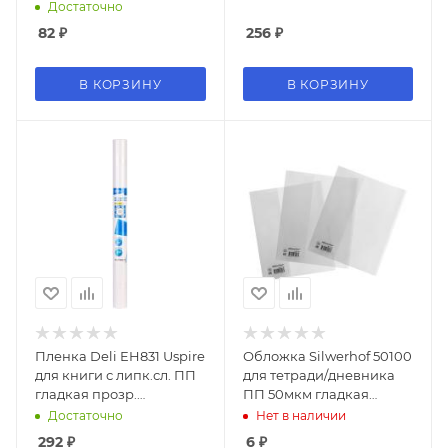
(набор 5шт) ПП 70мкм
Достаточно
гладкая прозр.
82
₽
256
₽
280х450мм
В КОРЗИНУ
В КОРЗИНУ
Пленка Deli EH831 Uspire
Обложка Silwerhof 50100
для книги с липк.сл. ПП
для тетради/дневника
гладкая прозр.
ПП 50мкм гладкая
500х3000
прозр. 210x345мм
Достаточно
Нет в наличии
292
₽
6
₽