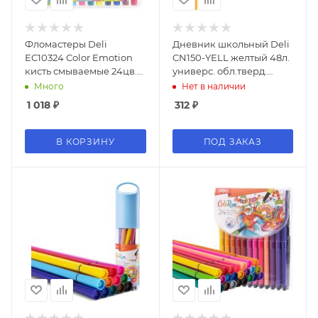
Фломастеры Deli
Дневник школьный Deli
EC10324 Color Emotion
CN150-YELL желтый 48л.
кисть смываемые 24цв.
универс. обл.тверд.
пластиковый пенал
мел.карт.
Много
Нет в наличии
(24шт.)
1 018
₽
312
₽
В КОРЗИНУ
ПОД ЗАКАЗ