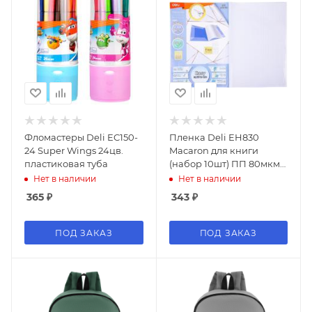
Фломастеры Deli EC150-
Пленка Deli EH830
24 Super Wings 24цв.
Macaron для книги
пластиковая туба
(набор 10шт) ПП 80мкм
гладкая прозр.
Нет в наличии
Нет в наличии
360х500мм
365
₽
343
₽
ПОД ЗАКАЗ
ПОД ЗАКАЗ