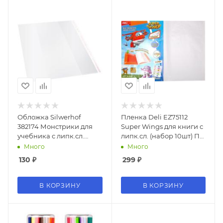
Обложка Silwerhof
Пленка Deli EZ75112
382174 Монстрики для
Super Wings для книги с
учебника с липк.сл.
липк.сл. (набор 10шт) ПП
(набор 10шт) ПП 70мкм
гладкая прозр.
Много
Много
гладкая прозр.
500х360мм
130
₽
299
₽
250х380мм
В КОРЗИНУ
В КОРЗИНУ