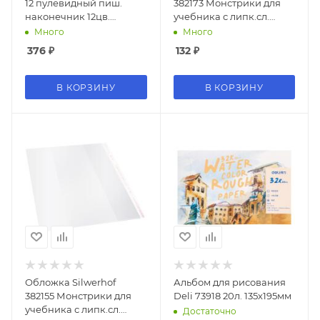
12 пулевидный пиш.
382173 Монстрики для
наконечник 12цв.
учебника с липк.сл.
коробка с европодвесом
(набор 10шт) для
Много
Много
старших классов ПП
376
₽
132
₽
70мкм гладкая прозр.
230х380мм
В КОРЗИНУ
В КОРЗИНУ
Обложка Silwerhof
Альбом для рисования
382155 Монстрики для
Deli 73918 20л. 135х195мм
учебника с липк.сл.
Достаточно