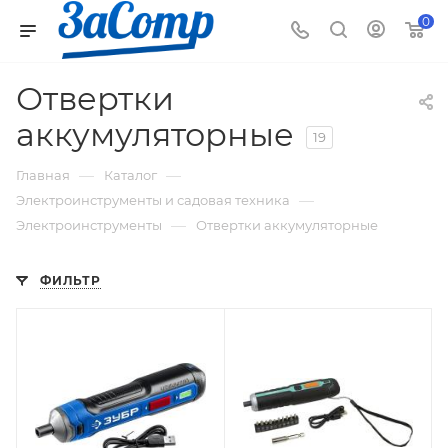
0
Отвертки
аккумуляторные
19
—
—
Главная
Каталог
—
Электроинструменты и садовая техника
—
Электроинструменты
Отвертки аккумуляторные
ФИЛЬТР