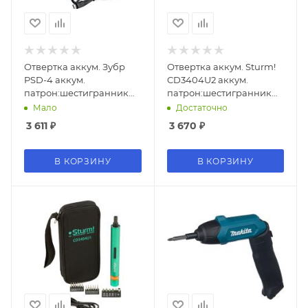
Отвертка аккум. Зубр
Отвертка аккум. Sturm!
PSD-4 аккум.
CD3404U2 аккум.
патрон:шестигранник
патрон:шестигранник
6.35 мм (1/4)
6.35 мм (1/4)
Мало
Достаточно
3 611
₽
3 670
₽
В КОРЗИНУ
В КОРЗИНУ