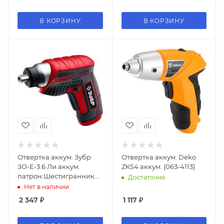
В КОРЗИНУ
В КОРЗИНУ
Отвертка аккум. Зубр
Отвертка аккум. Deko
ЗО-Е-3.6 Ли аккум.
ZKS4 аккум. (063-4113)
патрон:Шестигранник
Достаточно
6.35 мм (1/4) (кейс в
Нет в наличии
комплекте)
2 347
₽
1 117
₽