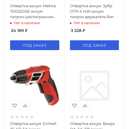
Отвертка аккум. Makita
Отвертка аккум. Зубр
TD022DSE аккум.
ОТР-4 Н20 аккум.
патрон:шестигранник
патрон:держатель бит
6.35 мм (1/4)
Нет в наличии
Нет в наличии
24 169
₽
3 228
₽
ПОД ЗАКАЗ
ПОД ЗАКАЗ
Отвертка аккум. Einhell
Отвертка аккум. Вихрь