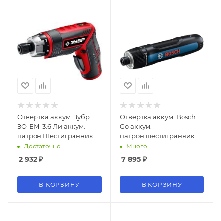
Отвертка аккум. Зубр
Отвертка аккум. Bosch
ЗО-ЕМ-3.6 Ли аккум.
Go аккум.
патрон:Шестигранник
патрон:шестигранник
6.35 мм (1/4) (кейс в
6.35 мм (1/4) (кейс в
Достаточно
Много
комплекте)
комплекте) (06019H2200)
2 932
₽
7 895
₽
В КОРЗИНУ
В КОРЗИНУ