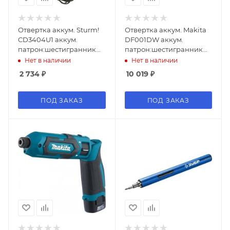
Отвертка аккум. Sturm!
Отвертка аккум. Makita
CD3404U1 аккум.
DF001DW аккум.
патрон:шестигранник
патрон:шестигранник
6.35 мм (1/4)
6.35 мм (1/4) (кейс в
Нет в наличии
Нет в наличии
комплекте)
2 734
₽
10 019
₽
ПОД ЗАКАЗ
ПОД ЗАКАЗ