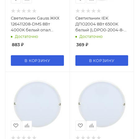
Светильник Gauss ЖКХ
Светильник IEK
126411208-DMS 8Вт
ДПО2004 8Вт 6500K
4000K белый опал
белый (LDPO0-2004-8-
датч.движ.
6500-K01)
Достаточно
Достаточно
883
₽
369
₽
В КОРЗИНУ
В КОРЗИНУ