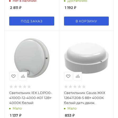
Нет в наличии
Достаточно
2 811
₽
1 192
₽
ПОД ЗАКАЗ
В КОРЗИНУ
Светильник IEK LDPO0-
Светильник Gauss ЖКХ
4100D-12-4000-K01 12Вт
126411208-S 8Вт 4000K
4000K белый
белый датч.движ.
Мало
Мало
1 137
₽
853
₽