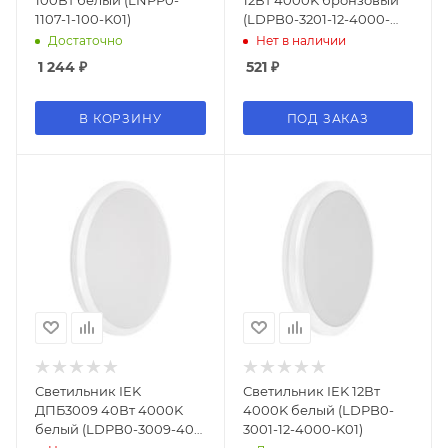
100Вт белый (LNPP0-
12Вт 4000K бронзовый
1107-1-100-K01)
(LDPB0-3201-12-4000-
K01)
Достаточно
Нет в наличии
1 244
₽
521
₽
В КОРЗИНУ
ПОД ЗАКАЗ
Светильник IEK
Светильник IEK 12Вт
ДПБ3009 40Вт 4000K
4000K белый (LDPB0-
белый (LDPB0-3009-40-
3001-12-4000-K01)
4000-K01)