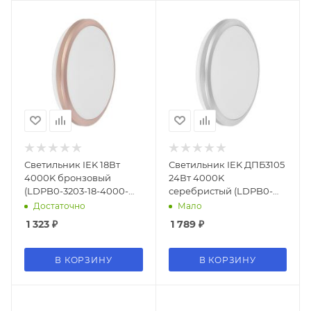
Светильник IEK 18Вт
Светильник IEK ДПБ3105
4000K бронзовый
24Вт 4000K
(LDPB0-3203-18-4000-
серебристый (LDPB0-
K01)
3105-24-4000-K01)
Достаточно
Мало
1 323
₽
1 789
₽
В КОРЗИНУ
В КОРЗИНУ