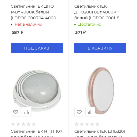
Светильник IEK ДПО
Светильник IEK
14Вт 4000K белый
ДПО2001 8Вт 4000K
(LDPO0-2003-14-4000-
белый (LDPO0-2001-8-
K01)
4000-K01)
Нет в наличии
Достаточно
587
₽
371
₽
ПОД ЗАКАЗ
В КОРЗИНУ
Светильник IEK НПП1107
Светильник IEK ДПБ3201