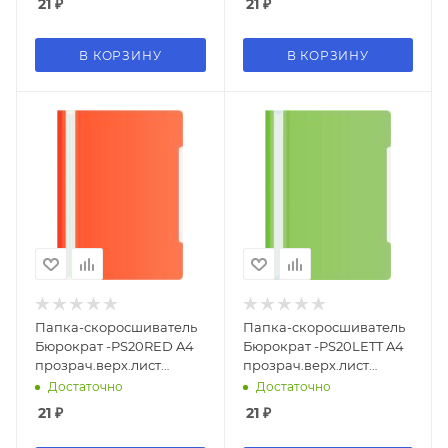
21
₽
21
₽
В КОРЗИНУ
В КОРЗИНУ
Папка-скоросшиватель
Папка-скоросшиватель
Бюрократ -PS20RED A4
Бюрократ -PS20LETT A4
прозрач.верх.лист
прозрач.верх.лист
пластик красный
пластик салатовый
Достаточно
Достаточно
0.12/0.16
0.12/0.16
21
₽
21
₽