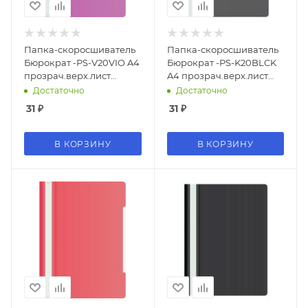
Папка-скоросшиватель
Папка-скоросшиватель
Бюрократ -PS-V20VIO A4
Бюрократ -PS-K20BLCK
прозрач.верх.лист
A4 прозрач.верх.лист
карм.для визит. пластик
карм.на лиц.стор.
Достаточно
Достаточно
фиолетовый 0.12/0.16
пластик черный 0.12/0.16
31
₽
31
₽
В КОРЗИНУ
В КОРЗИНУ