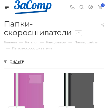
0
Папки-
скоросшиватели
69
—
—
—
Главная
Каталог
Канцтовары
Папки, файлы
—
Папки-скоросшиватели
ФИЛЬТР