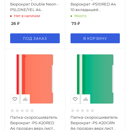
Бюрократ Double Neon -
Бюрократ -PS10RED A4
PSLDNE/YEL A4
10 вкладышей
прозрач.верх.лист
боков.перф. пластик
Нет в наличии
Много
пластик желтый 0.14/0.18
красный 0.12/0.16
26
₽
75
₽
ПОД ЗАКАЗ
В КОРЗИНУ
Папка-скоросшиватель
Папка-скоросшиватель
Бюрократ -PS-K20RED
Бюрократ -PS-K20GRN
A4 прозрач.верх.лист
A4 прозрач.верх.лист