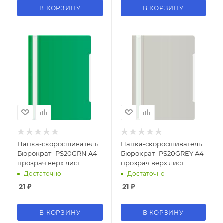
В КОРЗИНУ
В КОРЗИНУ
Папка-скоросшиватель
Папка-скоросшиватель
Бюрократ -PS20GRN A4
Бюрократ -PS20GREY A4
прозрач.верх.лист
прозрач.верх.лист
пластик зеленый
пластик серый 0.12/0.16
Достаточно
Достаточно
0.12/0.16
21
₽
21
₽
В КОРЗИНУ
В КОРЗИНУ