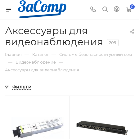
0
Аксессуары для
видеонаблюдения
209
—
—
Главная
Каталог
Системы безопасности умный дом
—
—
Видеонаблюдение
Аксессуары для видеонаблюдения
ФИЛЬТР