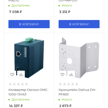
PoE/1G
U1/1+RA-U1/1
Достаточно
Много
7 038
₽
3 212
₽
В КОРЗИНУ
В КОРЗИНУ
Конвертер Osnovo OMC-
Кронштейн Dahua DH-
1000-11HX/I
PFA151
Достаточно
Много
14 337
₽
2 673
₽