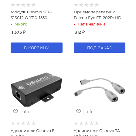
Модуль Osnovo SFP-
Приемопередатчик
S1SC12-G-1310-1550
Falcon Eye FE-202P+HD
Много
Нет в наличии
1 375
₽
312
₽
В КОРЗИНУ
ПОД ЗАКАЗ
Удлинитель Osnovo E-
Удлинитель Osnovo TA-