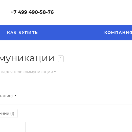
+7 499 490-58-76
КАК КУПИТЬ
КОМПАНИ
ммуникации
1
ры для телекоммуникации
стание)
ичии (
1
)