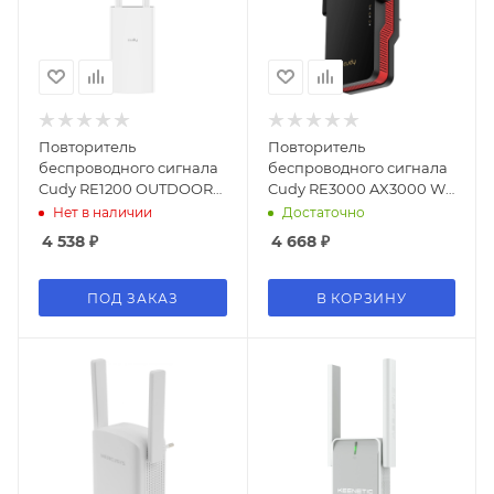
Повторитель
Повторитель
беспроводного сигнала
беспроводного сигнала
Cudy RE1200 OUTDOOR
Cudy RE3000 AX3000 Wi-
AC1200 Wi-Fi белый
Fi черный
Нет в наличии
Достаточно
4 538
₽
4 668
₽
ПОД ЗАКАЗ
В КОРЗИНУ