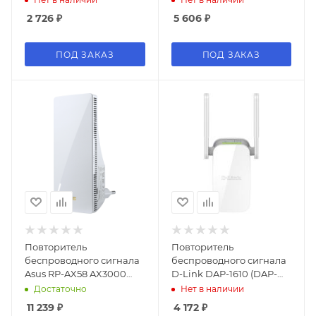
белый
2 726
₽
5 606
₽
ПОД ЗАКАЗ
ПОД ЗАКАЗ
Повторитель
Повторитель
беспроводного сигнала
беспроводного сигнала
Asus RP-AX58 AX3000
D-Link DAP-1610 (DAP-
10/100/1000BASE-T
1610/ACR/A2A) Wi-Fi
Достаточно
Нет в наличии
белый
белый
11 239
₽
4 172
₽