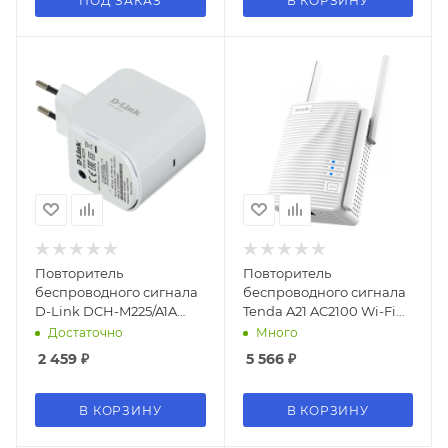
ПОД ЗАКАЗ
В КОРЗИНУ
Повторитель
Повторитель
беспроводного сигнала
беспроводного сигнала
D-Link DCH-M225/A1A
Tenda A21 AC2100 Wi-Fi
N300 Wi-Fi
белый
Достаточно
Много
2 459
₽
5 566
₽
В КОРЗИНУ
В КОРЗИНУ