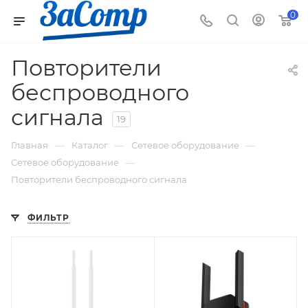
0
Повторители
беспроводного
сигнала
19
—
—
—
Главная
Каталог
Сетевое оборудование
—
Cетевое оборудование
Повторители беспроводного сигнала
ФИЛЬТР