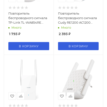
Повторитель
Повторитель
беспроводного сигнала
беспроводного сигнала
TP-Link TL-WA854RE
Cudy RE1200 AC1200
N300 Wi-Fi белый
10/100BASE-TX/Wi-Fi
Много
Много
белый
1 793
₽
2 393
₽
В КОРЗИНУ
В КОРЗИНУ