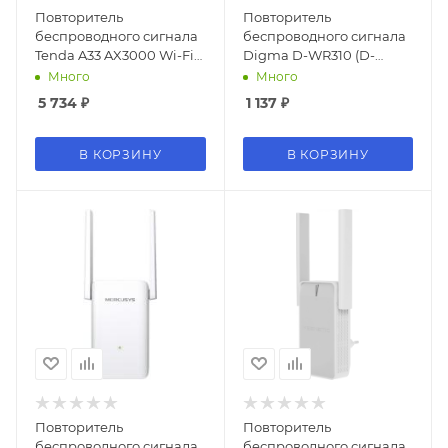
Повторитель
Повторитель
беспроводного сигнала
беспроводного сигнала
Tenda A33 AX3000 Wi-Fi
Digma D-WR310 (D-
белый
WR310V2) N300 Wi-Fi
Много
Много
белый
5 734
₽
1 137
₽
В КОРЗИНУ
В КОРЗИНУ
Повторитель
Повторитель
беспроводного сигнала
беспроводного сигнала