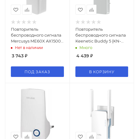
Повторитель
Повторитель
беспроводного сигнала
беспроводного сигнала
Mercusys ME60X AX1500
Keenetic Buddy 5 (KN-
10/100/1000BASE-TX
3311) AC1200 10/100BASE-
Нет в наличии
Много
белый
TX белый
3 743
₽
4 439
₽
ПОД ЗАКАЗ
В КОРЗИНУ