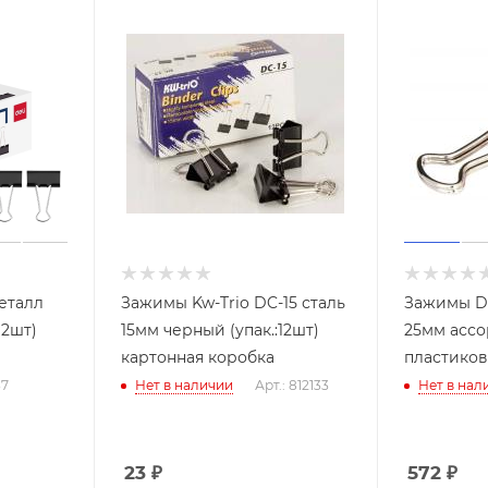
еталл
Зажимы Kw-Trio DC-15 сталь
Зажимы De
12шт)
15мм черный (упак.:12шт)
25мм ассор
картонная коробка
пластиков
37
Нет в наличии
Арт.: 812133
Нет в нал
23
₽
572
₽