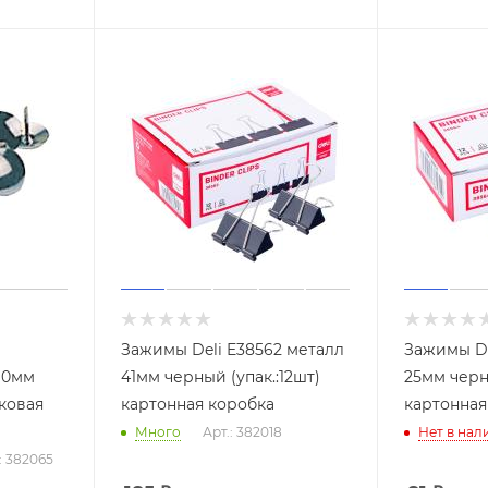
Зажимы Deli E38562 металл
Зажимы De
10мм
41мм черный (упак.:12шт)
25мм черны
иковая
картонная коробка
картонная
Много
Арт.: 382018
Нет в нал
: 382065