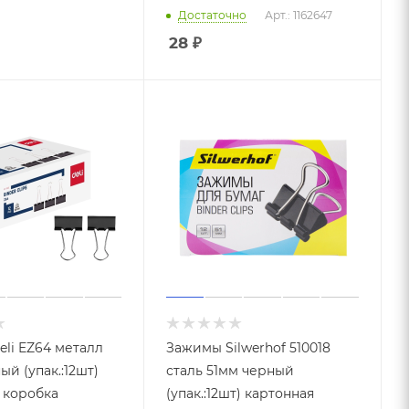
Достаточно
Арт.: 1162647
28
₽
li EZ64 металл
Зажимы Silwerhof 510018
й (упак.:12шт)
сталь 51мм черный
 коробка
(упак.:12шт) картонная