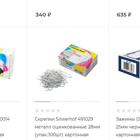
340
₽
635
₽
0014
Скрепки Silwerhof 491029
Зажимы De
металл оцинкованные 28мм
25мм черны
ая
(упак.:100шт) картонная
картонная