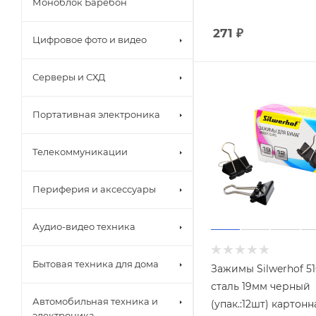
Моноблок Баребон
271
₽
Цифровое фото и видео
Серверы и СХД
Портативная электроника
Телекоммуникации
Периферия и аксессуары
Аудио-видео техника
Бытовая техника для дома
Зажимы Silwerhof 51
сталь 19мм черный
Автомобильная техника и
(упак.:12шт) картонн
электроника