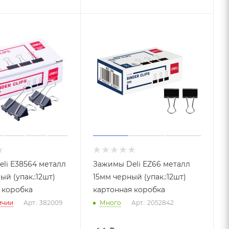
li E38564 металл
Зажимы Deli EZ66 металл
й (упак.:12шт)
15мм черный (упак.:12шт)
 коробка
картонная коробка
ичии
Арт.: 382009
Много
Арт.: 2052842