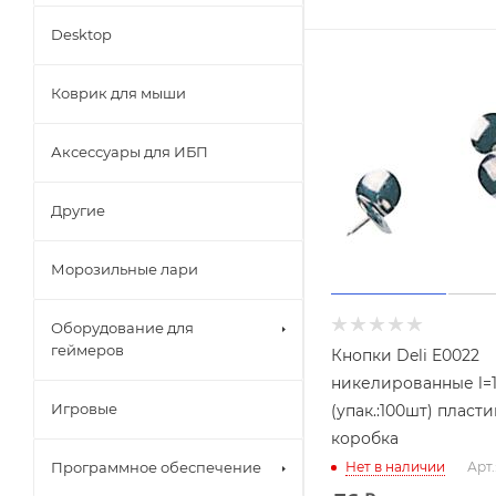
Desktop
Коврик для мыши
Аксессуары для ИБП
Другие
Морозильные лари
Оборудование для
геймеров
Кнопки Deli E0022
никелированные l=
Игровые
(упак.:100шт) пласт
коробка
Программное обеспечение
Нет в наличии
Арт.