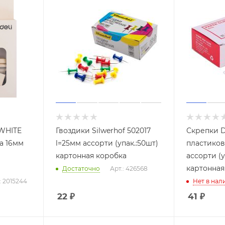
WHITE
Гвоздики Silwerhof 502017
Скрепки D
а 16мм
l=25мм ассорти (упак.:50шт)
пластиков
картонная коробка
ассорти (у
картонная
Достаточно
Арт.: 426568
: 2015244
Нет в нал
22
₽
41
₽