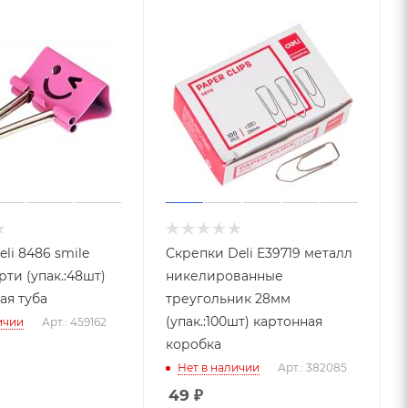
li 8486 smile
Скрепки Deli E39719 металл
ти (упак.:48шт)
никелированные
ая туба
треугольник 28мм
(упак.:100шт) картонная
ичии
Арт.: 459162
коробка
Нет в наличии
Арт.: 382085
49
₽