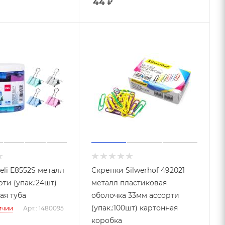
44
₽
li E8552S металл
Скрепки Silwerhof 492021
ти (упак.:24шт)
металл пластиковая
ая туба
оболочка 33мм ассорти
(упак.:100шт) картонная
ичии
Арт.: 1480095
коробка