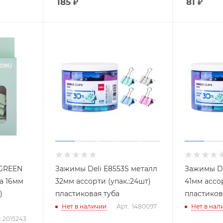
185
₽
81
₽
6GREEN
Зажимы Deli E8553S металл
Зажимы De
а 16мм
32мм ассорти (упак.:24шт)
41мм ассор
)
пластиковая туба
пластиков
Нет в наличии
Арт.: 1480097
Нет в нал
: 2015243