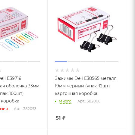
eli E39716
Зажимы Deli E38565 металл
ая оболочка 33мм
19мм черный (упак.:12шт)
пак.:100шт)
картонная коробка
 коробка
Много
Арт.: 382008
ичии
Арт.: 382093
51
₽