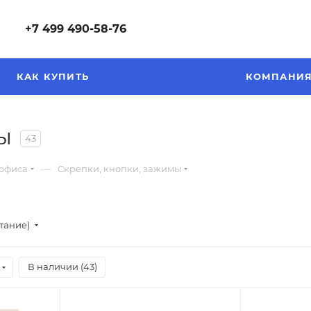
+7 499 490-58-76
КАК КУПИТЬ
КОМПАНИ
ы
43
—
 офиса
Скрепки, кнопки, зажимы
стание)
В наличии (
43
)