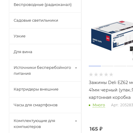
Беспроводные (радиоканал)
Садовые светильники
Узкие
Для вина
Источники бесперебойного
питания
Зажимы Deli EZ62 м
Картридеры внешние
41мм черный (упак.:
картонная коробка
Часы для смартфонов
Много
Арт.: 20528
Комплектующие для
компьютеров
165
₽