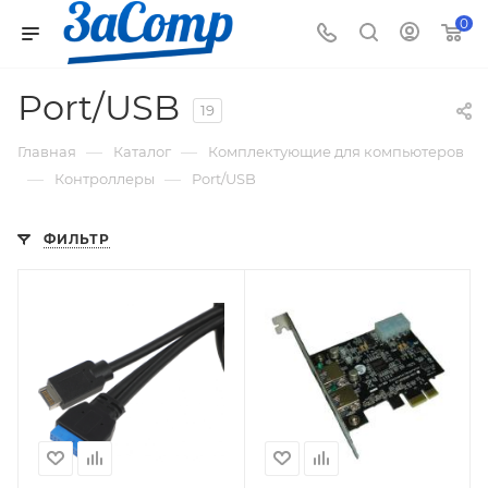
0
Port/USB
19
—
—
Главная
Каталог
Комплектующие для компьютеров
—
—
Контроллеры
Port/USB
ФИЛЬТР