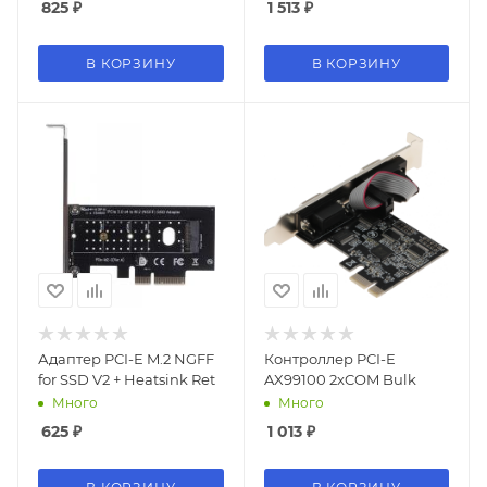
825
₽
1 513
₽
В КОРЗИНУ
В КОРЗИНУ
Адаптер PCI-E M.2 NGFF
Контроллер PCI-E
for SSD V2 + Heatsink Ret
AX99100 2xCOM Bulk
Много
Много
625
₽
1 013
₽