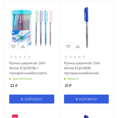
Ручка шариков. Deli
Ручка шариков. Deli
Arrow EQ03036-1
Arrow EQ00830
прозрачный/ассорти
прозрачный/синий
d=0.7мм син. черн. (1шт)
d=0.5мм син. черн.
Достаточно
Много
ассорти
22
₽
21
₽
В КОРЗИНУ
В КОРЗИНУ