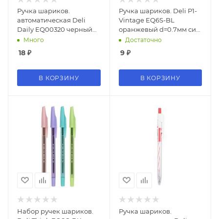
Ручка шариков.
Ручка шариков. Deli P1-
автоматическая Deli
Vintage EQ6S-BL
Daily EQ00320 черный
оранжевый d=0.7мм син.
d=0.7мм черн. черн.
черн.
Много
Достаточно
резин. манжета
18
₽
9
₽
В КОРЗИНУ
В КОРЗИНУ
Набор ручек шариков.
Ручка шариков.