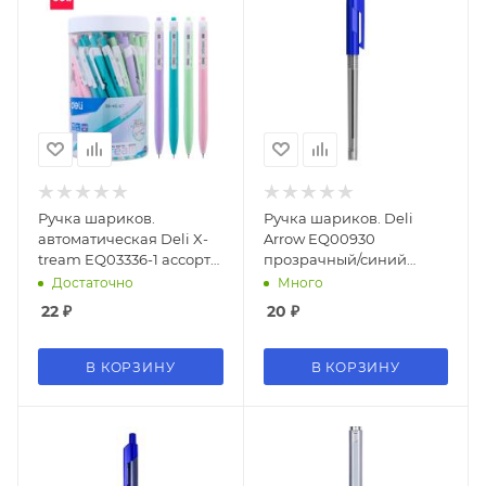
Ручка шариков.
Ручка шариков. Deli
автоматическая Deli X-
Arrow EQ00930
tream EQ03336-1 ассорти
прозрачный/синий
d=0.7мм син. черн.
d=0.7мм син. черн.
Достаточно
Много
уп.пласт. (1шт) 1стерж.
синий
22
₽
20
₽
линия 0.4мм кругл.
В КОРЗИНУ
В КОРЗИНУ