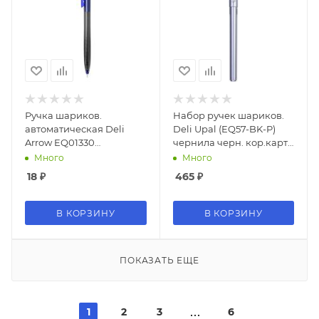
Ручка шариков.
Набор ручек шариков.
автоматическая Deli
Deli Upal (EQ57-BK-P)
Arrow EQ01330
чернила черн. кор.карт.
прозрачный/синий
(12шт) линия 0.7мм
Много
Много
d=0.7мм син. черн.
18
₽
465
₽
В КОРЗИНУ
В КОРЗИНУ
ПОКАЗАТЬ ЕЩЕ
1
2
3
6