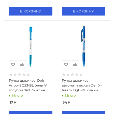
В КОРЗИНУ
В КОРЗИНУ
Ручка шариков. Deli
Ручка шариков.
Arrow EQ23-BL белый/
автоматическая Deli X-
голубой d=0.7мм син.
tream EQ11-BL синий
черн. (1шт)
мет./синий d=0.7мм син.
Много
Много
черн. резин. манжета
17
₽
34
₽