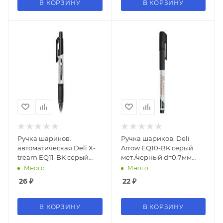
В КОРЗИНУ
В КОРЗИНУ
Ручка шариков.
Ручка шариков. Deli
автоматическая Deli X-
Arrow EQ10-BK серый
tream EQ11-BK серый
мет./черный d=0.7мм
мет./черный d=0.7мм
черн. черн. резин.
Много
Много
черн. черн. резин.
манжета
26
₽
22
₽
манжета
В КОРЗИНУ
В КОРЗИНУ