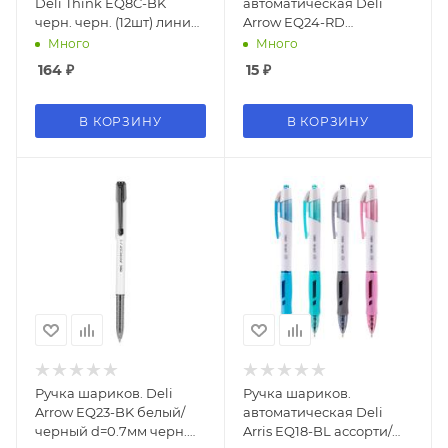
Deli Think EQ8C-BK
автоматическая Deli
черн. черн. (12шт) линия
Arrow EQ24-RD
0.5мм
прозрачный/белый
Много
Много
d=0.7мм красн. черн.
164
₽
15
₽
В КОРЗИНУ
В КОРЗИНУ
Ручка шариков. Deli
Ручка шариков.
Arrow EQ23-BK белый/
автоматическая Deli
черный d=0.7мм черн.
Arris EQ18-BL ассорти/