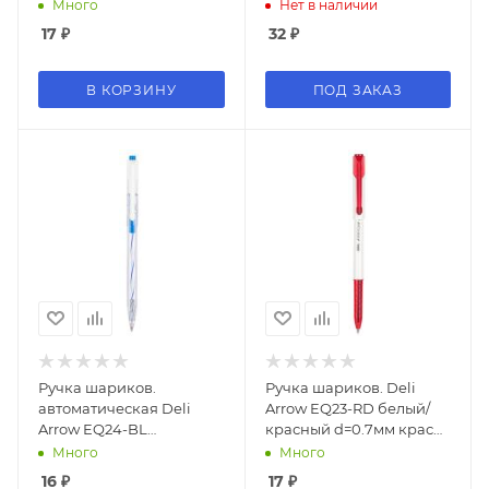
черн. (1шт)
белый d=0.7мм син.
Много
Нет в наличии
черн. резин. манжета
17
₽
32
₽
В КОРЗИНУ
ПОД ЗАКАЗ
Ручка шариков.
Ручка шариков. Deli
автоматическая Deli
Arrow EQ23-RD белый/
Arrow EQ24-BL
красный d=0.7мм красн.
прозрачный/белый
черн. (1шт)
Много
Много
d=0.7мм син. черн.
16
₽
17
₽