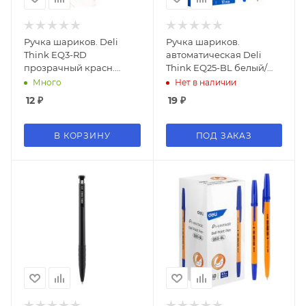
Ручка шариков. Deli
Ручка шариков.
Think EQ3-RD
автоматическая Deli
прозрачный красн.
Think EQ25-BL белый/
черн. линия 1мм
синий d=0.7мм син.
Много
Нет в наличии
черн. резин. манжета
12
₽
19
₽
В КОРЗИНУ
ПОД ЗАКАЗ