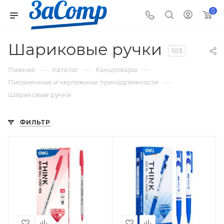
0
Шариковые ручки
103
—
—
—
Главная
Каталог
Канцтовары
—
Письменные и чертежные принадлежности
Шариковые ручки
ФИЛЬТР