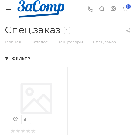
0
Спец.заказ
1
—
—
—
Главная
Каталог
Канцтовары
Спец.заказ
ФИЛЬТР