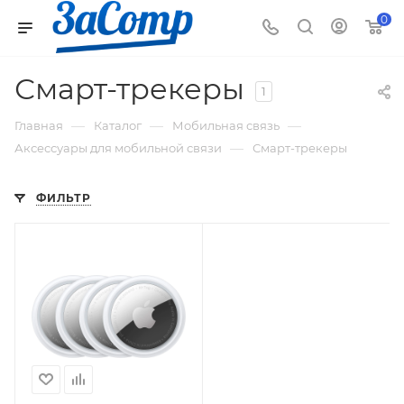
0
Смарт-трекеры
1
—
—
—
Главная
Каталог
Мобильная связь
—
Аксессуары для мобильной связи
Смарт-трекеры
ФИЛЬТР