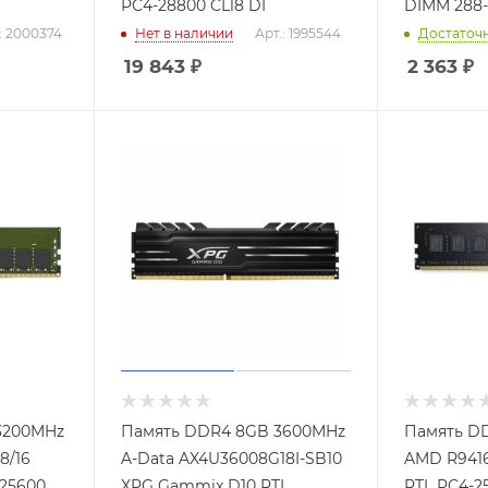
PC4-28800 CL18 DI
DIMM 288-p
: 2000374
Нет в наличии
Арт.: 1995544
Достаточ
19 843
₽
2 363
₽
3200MHz
Память DDR4 8GB 3600MHz
Память D
8/16
A-Data AX4U36008G18I-SB10
AMD R941
25600
XPG Gammix D10 RTL
RTL PC4-2