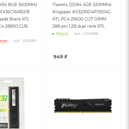
DR4 8GB 3600MHz
Память DDR4 4GB 3200MHz
KF436C16RB2/8
Kingspec KS3200D4P13504G
gade Black RTL
RTL PC4-25600 CL17 DIMM
4-28800 CL16
288-pin 1.2В dual rank RTL
Много
Арт.: 2000666
ичии
Арт.: 2001685
949
₽