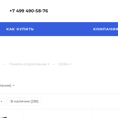
+7 499 490-58-76
КАК КУПИТЬ
КОМПАНИ
—
—
Память оперативная
DDR4
стание)
В наличии (
236
)