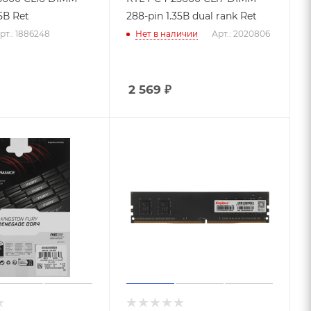
5В Ret
288-pin 1.35В dual rank Ret
рт.: 1886248
Нет в наличии
Арт.: 2020806
2 569
₽