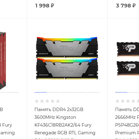
1 998
₽
3 798
₽
GB
Память DDR4 2x32GB
Память D
3600MHz Kingston
2666MHz P
 Fury
KF436C18RB2AK2/64 Fury
PSP48G266
Gaming
Renegade RGB RTL Gaming
Premium R