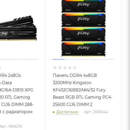
DR4 2x8Gb
Память DDR4 4x8GB
-Data
3200MHz Kingston
8G16A-DB10 XPG
KF432C16BB2AK4/32 Fury
10 RTL Gaming
Beast RGB RTL Gaming PC4-
 CL16 DIMM 288-
25600 CL16 DIMM 2
kit с радиатором
Достаточно
Арт.: 2001644
Арт.: 1906275