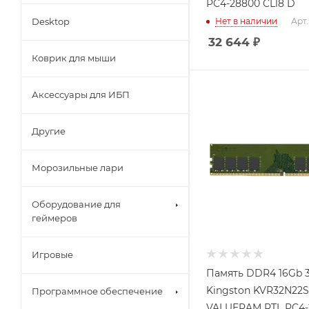
PC4-28800 CL18 D
Desktop
Нет в наличии
Арт.
32 644
₽
Коврик для мыши
Аксессуары для ИБП
Другие
Морозильные лари
Оборудование для
геймеров
Игровые
Память DDR4 16Gb 
Kingston KVR32N22S
Программное обеспечение
VALUERAM RTL PC4-