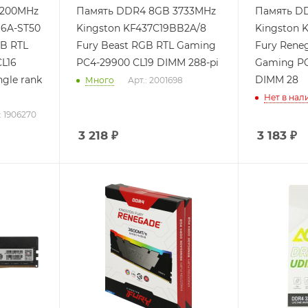
3200MHz
Память DDR4 8GB 3733MHz
Память D
16A-ST50
Kingston KF437C19BB2A/8
Kingston 
GB RTL
Fury Beast RGB RTL Gaming
Fury Rene
L16
PC4-29900 CL19 DIMM 288-pi
Gaming PC
ngle rank
DIMM 28
Много
Арт.: 2001698
Нет в нал
: 1906270
3 218
₽
3 183
₽