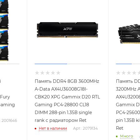
B
Память DDR4 8GB 3600MHz
Память D
A-Data AX4U36008G18I-
3200MHz A
Fury
CBK20 XPG Gammix D20 RTL
AX4U3200
Gaming
Gaming PC4-28800 CL18
Gammix D
DIMM 288-pin 1.35В single
PC4-25600
rank с радиатором Ret
pin 1.35В 
: 2001646
Ret
Нет в наличии
Арт.: 2079134
Много