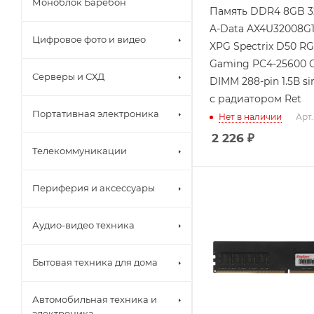
Моноблок Баребон
Память DDR4 8GB 
A-Data AX4U32008G
Цифровое фото и видео
XPG Spectrix D50 R
Gaming PC4-25600 C
Серверы и СХД
DIMM 288-pin 1.5В si
с радиатором Ret
Портативная электроника
Нет в наличии
Арт.
2 226
₽
Телекоммуникации
Периферия и аксессуары
Аудио-видео техника
Бытовая техника для дома
Автомобильная техника и
электроника