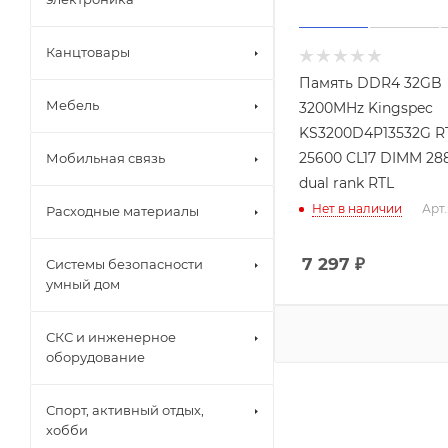
Канцтовары
Память DDR4 32GB
Мебель
3200MHz Kingspec
KS3200D4P13532G R
25600 CL17 DIMM 288
Мобильная связь
dual rank RTL
Нет в наличии
Арт.
Расходные материалы
7 297
₽
Системы безопасности
умный дом
СКС и инженерное
оборудование
Спорт, активный отдых,
хобби