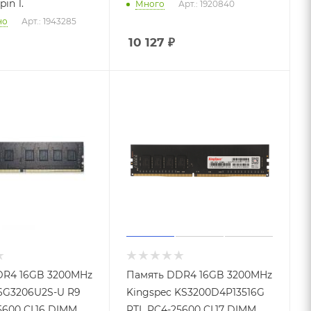
in 1.
Много
Арт.: 1920840
но
Арт.: 1943285
10 127
₽
DR4 16GB 3200MHz
Память DDR4 16GB 3200MHz
6G3206U2S-U R9
Kingspec KS3200D4P13516G
5600 CL16 DIMM
RTL PC4-25600 CL17 DIMM