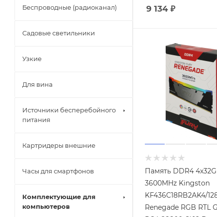
Беспроводные (радиоканал)
9 134
₽
Садовые светильники
Узкие
Для вина
Источники бесперебойного
питания
Картридеры внешние
Память DDR4 4x32
Часы для смартфонов
3600MHz Kingston
KF436C18RB2AK4/128
Комплектующие для
компьютеров
Renegade RGB RTL 