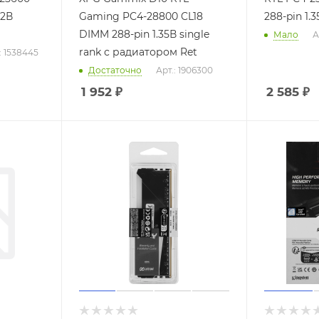
.2В
Gaming PC4-28800 CL18
288-pin 1.3
DIMM 288-pin 1.35В single
Мало
А
rank с радиатором Ret
: 1538445
Достаточно
Арт.: 1906300
1 952
₽
2 585
₽