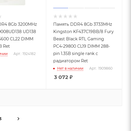
DR4 8Gb 3200MHz
Память DDR4 8Gb 3733MHz
0008UD138 UD138
Kingston KF437C19BB/8 Fury
5600 CL22 DIMM
Beast Black RTL Gaming
В Ret
PC4-29800 CL19 DIMM 288-
pin 1.35В single rank с
ичии
Арт.: 1924182
радиатором Ret
Нет в наличии
Арт.: 1909860
3 072
₽
3