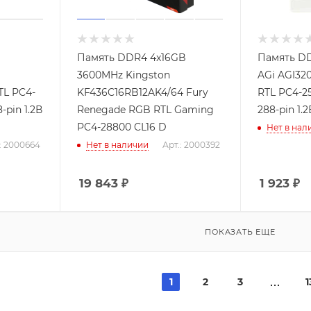
Память DDR4 4x16GB
Память D
3600MHz Kingston
AGi AGI32
TL PC4-
KF436C16RB12AK4/64 Fury
RTL PC4-2
-pin 1.2В
Renegade RGB RTL Gaming
288-pin 1.2
PC4-28800 CL16 D
Нет в нал
: 2000664
Нет в наличии
Арт.: 2000392
19 843
₽
1 923
₽
ПОКАЗАТЬ ЕЩЕ
1
2
3
1