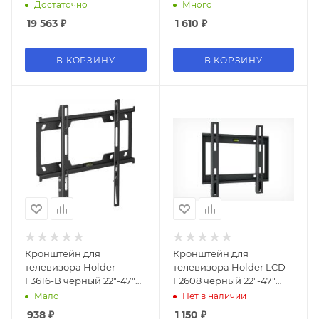
коробок) черный 26"-70"
настенный наклон
Достаточно
Много
напольный наклон
19 563
₽
1 610
₽
В КОРЗИНУ
В КОРЗИНУ
Кронштейн для
Кронштейн для
телевизора Holder
телевизора Holder LCD-
F3616-B черный 22"-47"
F2608 черный 22"-47"
макс.25кг настенный
макс.40кг настенный
Мало
Нет в наличии
фиксированный
фиксированный
938
₽
1 150
₽