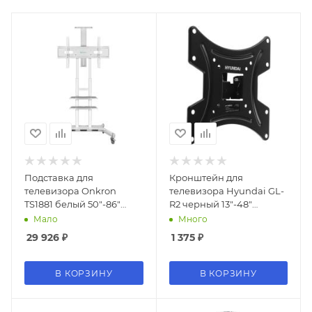
Подставка для
Кронштейн для
телевизора Onkron
телевизора Hyundai GL-
TS1881 белый 50"-86"
R2 черный 13"-48"
макс.90.9кг напольный
макс.20кг настенный
Мало
Много
мобильный
поворот и наклон
29 926
₽
1 375
₽
В КОРЗИНУ
В КОРЗИНУ