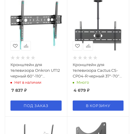
Кронштейн для
Кронштейн для
телевизора Onkron UT12
телевизора Cactus CS-
черный 60"-110"
CP04-R черный 37"-70"
макс.120кг настенный
макс.81.6кг потолочный
Нет в наличии
Много
наклон
поворот и наклон
7 837
₽
4 679
₽
ПОД ЗАКАЗ
В КОРЗИНУ