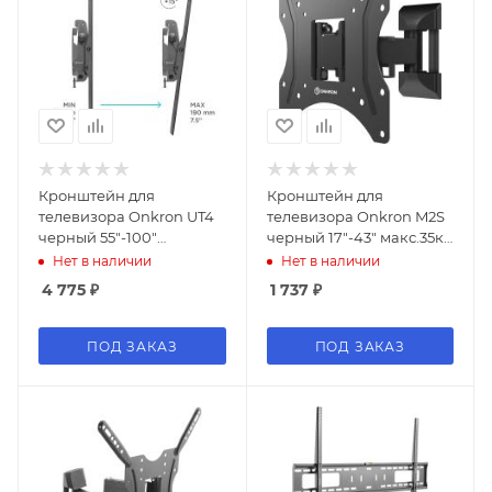
Кронштейн для
Кронштейн для
телевизора Onkron UT4
телевизора Onkron M2S
черный 55"-100"
черный 17"-43" макс.35кг
макс.75кг настенный
настенный поворот и
Нет в наличии
Нет в наличии
наклон
наклон
4 775
₽
1 737
₽
ПОД ЗАКАЗ
ПОД ЗАКАЗ