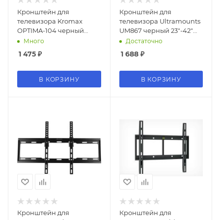
Кронштейн для
Кронштейн для
телевизора Kromax
телевизора Ultramounts
OPTIMA-104 черный
UM867 черный 23"-42"
10"-28" макс.25кг
макс.20кг настенный
Много
Достаточно
настенный поворотно-
поворот и наклон
1 475
₽
1 688
₽
выдвижной и
наклонный
В КОРЗИНУ
В КОРЗИНУ
Кронштейн для
Кронштейн для