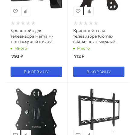
Кронштейн для
Кронштейн для
телевизора Hama H-
телевизора Kromax
118113 черный 10"-26"
GALACTIC-10 черный
макс.15кг настенный
15"-32" макс.20кг
Много
Много
поворот и наклон
настенный поворот и
793
₽
712
₽
наклон
В КОРЗИНУ
В КОРЗИНУ