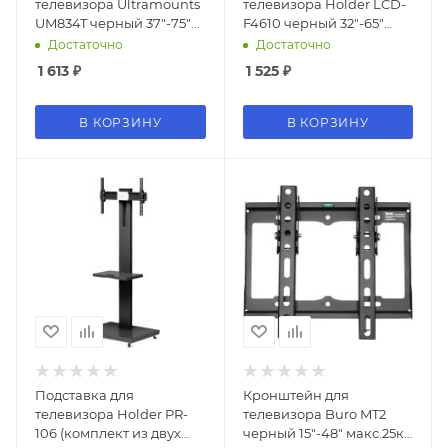
телевизора Ultramounts
телевизора Holder LCD-
UM834T черный 37"-75"
F4610 черный 32"-65"
макс.35кг настенный
макс.60кг настенный
Достаточно
Достаточно
наклон
фиксированный
1 613
₽
1 525
₽
В КОРЗИНУ
В КОРЗИНУ
Подставка для
Кронштейн для
телевизора Holder PR-
телевизора Buro MT2
106 (комплект из двух
черный 15"-48" макс.25кг