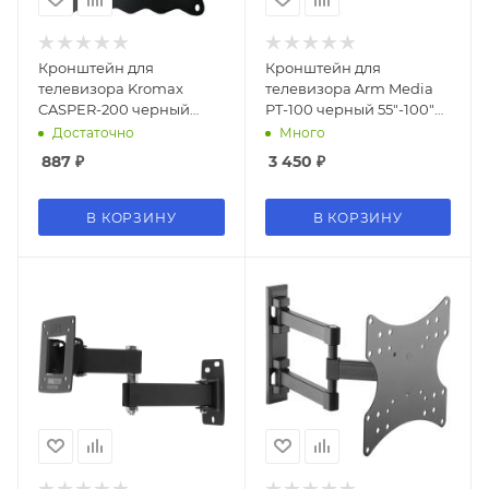
Кронштейн для
Кронштейн для
телевизора Kromax
телевизора Arm Media
CASPER-200 черный
PT-100 черный 55"-100"
15"-40" макс.30кг
макс.80кг настенный
Достаточно
Много
настенный
фиксированный
887
₽
3 450
₽
фиксированный
В КОРЗИНУ
В КОРЗИНУ