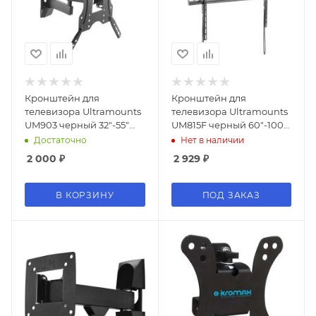
Кронштейн для
Кронштейн для
телевизора Ultramounts
телевизора Ultramounts
UM903 черный 32"-55"
UM815F черный 60"-100"
макс.20кг настенный
макс.75кг настенный
Достаточно
Нет в наличии
поворотно-выдвижной и
фиксированный
2 000
₽
2 929
₽
наклонный
В КОРЗИНУ
ПОД ЗАКАЗ