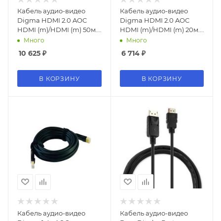
Кабель аудио-видео
Кабель аудио-видео
Digma HDMI 2.0 AOC
Digma HDMI 2.0 AOC
HDMI (m)/HDMI (m) 50м.
HDMI (m)/HDMI (m) 20м.
позолоч.конт. черный
позолоч.конт. черный
Много
Много
(BHP AOC 2.0-50)
(BHP AOC 2.0-20)
10 625
₽
6 714
₽
В КОРЗИНУ
В КОРЗИНУ
Кабель аудио-видео
Кабель аудио-видео