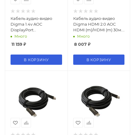
Кабель аудио-видео
Кабель аудио-видео
Digma 1.4v AOC
Digma HDMI 2.0 AOC
DisplayPort
HDMI (m)/HDMI (m) 30м.
(m)/DisplayPort (m) 10м.
позолоч.конт. черный
Много
Много
позолоч.конт. черный
(BHP AOC 2.0-30)
11 159
₽
8 007
₽
(BHP DP 1.4-10)
В КОРЗИНУ
В КОРЗИНУ