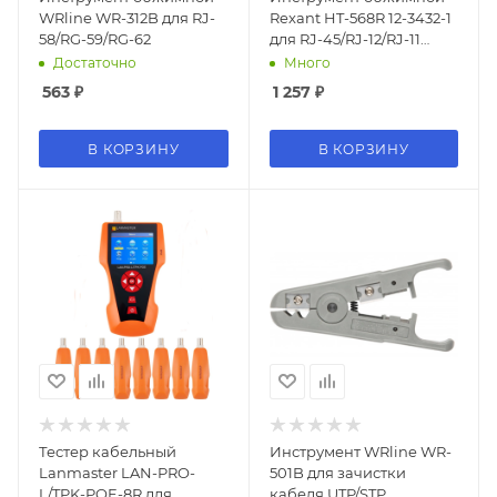
WRline WR-312B для RJ-
Rexant HT-568R 12-3432-1
58/RG-59/RG-62
для RJ-45/RJ-12/RJ-11
(упак:1шт) черный/синий
Достаточно
Много
563
₽
1 257
₽
В КОРЗИНУ
В КОРЗИНУ
Тестер кабельный
Инструмент WRline WR-
Lanmaster LAN-PRO-
501B для зачистки
L/TPK-POE-8R для
кабеля UTP/STP