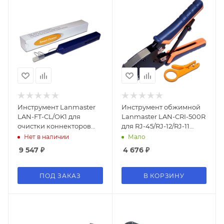
Инструмент Lanmaster
Инструмент обжимной
LAN-FT-CL/OK1 для
Lanmaster LAN-CRI-500R
очистки коннекторов
для RJ-45/RJ-12/RJ-11
(упак:1шт)
(упак:1шт) синий/
Нет в наличии
Мало
оранжевый
9 547
₽
4 676
₽
ПОД ЗАКАЗ
В КОРЗИНУ