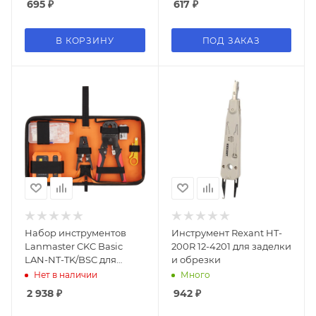
695
₽
617
₽
В КОРЗИНУ
ПОД ЗАКАЗ
Набор инструментов
Инструмент Rexant HT-
Lanmaster CKC Basic
200R 12-4201 для заделки
LAN-NT-TK/BSC для
и обрезки
инсталлятора
Нет в наличии
Много
2 938
₽
942
₽