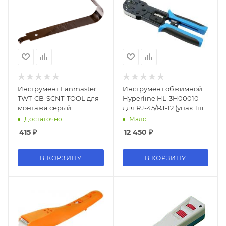
Инструмент Lanmaster
Инструмент обжимной
TWT-CB-SCNT-TOOL для
Hyperline HL-3H00010
монтажа серый
для RJ-45/RJ-12 (упак:1шт)
черный/голубой
Достаточно
Мало
415
₽
12 450
₽
В КОРЗИНУ
В КОРЗИНУ