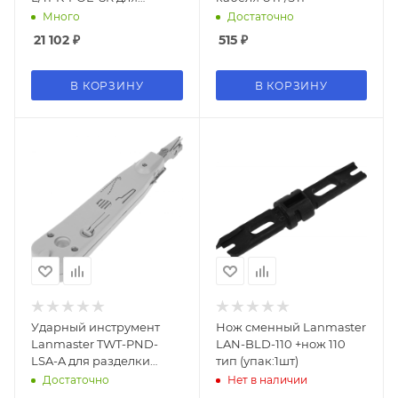
кабельного тестера
Много
Достаточно
(упак:1шт) оранжевый
21 102
₽
515
₽
В КОРЗИНУ
В КОРЗИНУ
Ударный инструмент
Нож сменный Lanmaster
Lanmaster TWT-PND-
LAN-BLD-110 +нож 110
LSA-A для разделки
тип (упак:1шт)
контактов (упак:1шт)
Достаточно
Нет в наличии