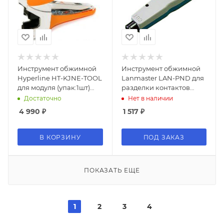
Инструмент обжимной
Инструмент обжимной
Hyperline HT-KJNE-TOOL
Lanmaster LAN-PND для
для модуля (упак:1шт)
разделки контактов
оранжевый
+без ножей (упак:1шт)
Достаточно
Нет в наличии
белый
4 990
₽
1 517
₽
В КОРЗИНУ
ПОД ЗАКАЗ
ПОКАЗАТЬ ЕЩЕ
1
2
3
4