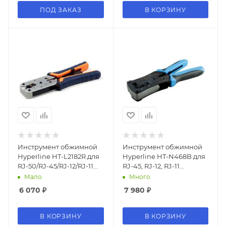
ПОД ЗАКАЗ
В КОРЗИНУ
Инструмент обжимной
Инструмент обжимной
Hyperline HT-L2182R для
Hyperline HT-N468B для
RJ-50/RJ-45/RJ-12/RJ-11
RJ-45, RJ-12, RJ-11
(упак:1шт) синий/
(упак:1шт) черный/
Мало
Много
оранжевый
голубой
6 070
₽
7 980
₽
В КОРЗИНУ
В КОРЗИНУ