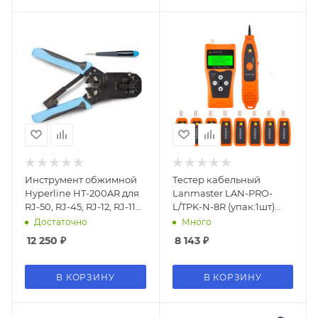
Инструмент обжимной
Тестер кабельный
Hyperline HT-200AR для
Lanmaster LAN-PRO-
RJ-50, RJ-45, RJ-12, RJ-11
L/TPK-N-8R (упак:1шт)
(упак:1шт) черный/
оранжевый
Достаточно
Много
голубой
12 250
₽
8 143
₽
В КОРЗИНУ
В КОРЗИНУ