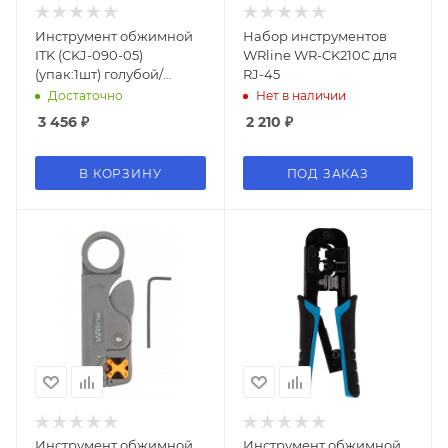
Инструмент обжимной
Набор инструментов
ITK (CKJ-090-05)
WRline WR-CK210C для
(упак:1шт) голубой/
RJ-45
черный
Достаточно
Нет в наличии
3 456
₽
2 210
₽
В КОРЗИНУ
ПОД ЗАКАЗ
Инструмент обжимной
Инструмент обжимной