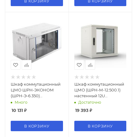
В КОРЗИНУ
В КОРЗИНУ
Шкаф коммутационный
Шкаф коммутационный
ЦМО ШРН-ЭКОНОМ
ЦМО (ШРН-М-12.500.1)
(ШРН-Э-6.350)
настенный 12U
настенный 6U
600x456мм
Много
Достаточно
600x350мм пер.дв.стекл
пер.дв.металл 50кг
10 131
₽
19 393
₽
85кг серый 300мм 11.4кг
серый 456мм 20.9кг
180град. 345мм
180град. 610мм
В КОРЗИНУ
В КОРЗИНУ