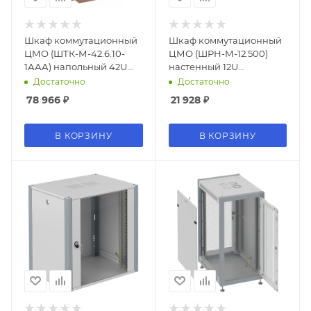
Шкаф коммутационный
Шкаф коммутационный
ЦМО (ШТК-М-42.6.10-
ЦМО (ШРН-М-12.500)
1ААА) напольный 42U
настенный 12U
600x1000мм
600x520мм пер.дв.стекл
Достаточно
Достаточно
пер.дв.стекл
50кг серый 456мм 21.6кг
78 966
₽
21 928
₽
задн.дв.стал.лист 2
180град. 610мм
бок.пан. направл.под
закл.гайки 1030кг серый
В КОРЗИНУ
В КОРЗИНУ
855мм 116.3кг 180град.
2030мм