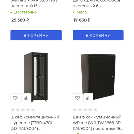
Sysmatrix (WP 6315.710 )
ЦМО (ШРН-6.650-9005)
настенный 15U
настенный 6U
600x350мм пер.дв.стекл
600x650мм пер.дв.стекл
Достаточно
Мало
2 бок.пан. 60кг серый
200кг черный 600мм
25 389
₽
17 638
₽
200мм 24кг 720мм IP20
180град.
металл
В КОРЗИНУ
В КОРЗИНУ
Шкаф коммутационный
Шкаф коммутационный
Hyperline (TTBR-4781-
WRline (WR-TW-1866-SR-
DD-RAL9004)
RAL9004) настенный 18U
напольный 47U
600x600мм