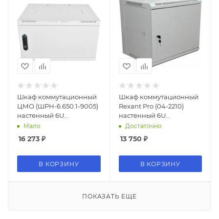
Шкаф коммутационный
Шкаф коммутационный
ЦМО (ШРН-6.650.1-9005)
Rexant Pro (04-2210)
настенный 6U
настенный 6U
600x650мм
600x450мм
Мало
Достаточно
пер.дв.металл 200кг
пер.дв.металл без
16 273
₽
13 750
₽
черный 470мм 180град.
задн.дв. 90кг серый
365мм 16кг 220град.
370мм IP20 сталь
В КОРЗИНУ
В КОРЗИНУ
ПОКАЗАТЬ ЕЩЕ