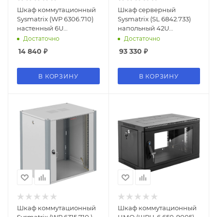
Шкаф коммутационный
Шкаф серверный
Sysmatrix (WP 6306.710)
Sysmatrix (SL 6842.733)
настенный 6U
напольный 42U
600x350мм пер.дв.стекл
600x800мм
Достаточно
Достаточно
60кг серый 200мм 12.4кг
пер.дв.перфор.
14 840
₽
93 330
₽
315мм IP20 металл
задн.дв.перфор. 800кг
черный 650мм 95кг
200мм IP20 металл
В КОРЗИНУ
В КОРЗИНУ
Шкаф коммутационный
Шкаф коммутационный