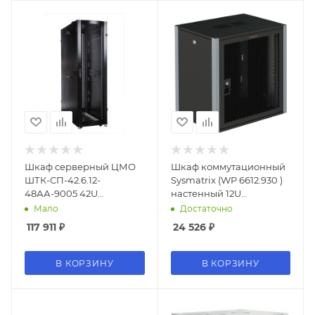
Шкаф серверный ЦМО
Шкаф коммутационный
ШТК-СП-42.6.12-
Sysmatrix (WP 6612.930 )
48АА-9005 42U
настенный 12U
600x1130мм
600x600мм
Мало
Достаточно
пер.дв.перфор. 2
пер.дв.перфор. 2
117 911
₽
24 526
₽
бок.пан. 1350кг черный
бок.пан. 60кг серый
450мм 24кг 585мм IP20
металл
В КОРЗИНУ
В КОРЗИНУ