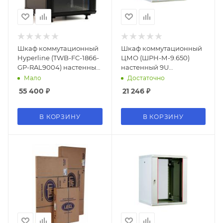
Шкаф коммутационный
Шкаф коммутационный
Hyperline (TWB-FC-1866-
ЦМО (ШРН-М-9.650)
GP-RAL9004) настенный
настенный 9U
18U 600x600мм
600x650мм пер.дв.стекл
Мало
Достаточно
пер.дв.стекл 60кг
50кг серый 581мм 22.5кг
55 400
₽
21 246
₽
черный 920мм IP20
180град. 475мм
сталь
В КОРЗИНУ
В КОРЗИНУ