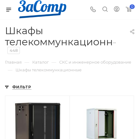
0
Шкафы
телекоммункационные
448
—
—
Главная
Каталог
СКС и инженерное оборудование
—
Шкафы телекоммункационные
ФИЛЬТР