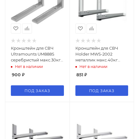
Кронштейн для СВЧ
Кронштейн для СВЧ
Ultramounts UM888S
Holder MWS-2002
серебристый макс.30кг
металлик макс.40кг
настенный
настенный
Нет в наличии
Нет в наличии
фиксированный
фиксированный
900
₽
851
₽
ПОД ЗАКАЗ
ПОД ЗАКАЗ