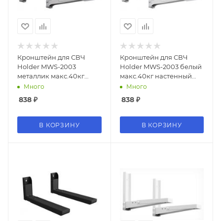
Кронштейн для СВЧ
Кронштейн для СВЧ
Holder MWS-2003
Holder MWS-2003 белый
металлик макс.40кг
макс.40кг настенный
настенный
фиксированный
Много
Много
фиксированный
838
₽
838
₽
В КОРЗИНУ
В КОРЗИНУ