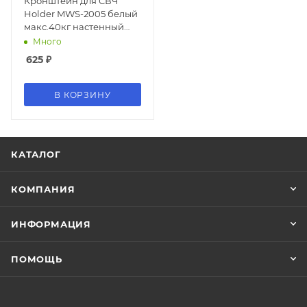
Кронштейн для СВЧ
Holder MWS-2005 белый
макс.40кг настенный
фиксированный
Много
625
₽
В КОРЗИНУ
КАТАЛОГ
КОМПАНИЯ
ИНФОРМАЦИЯ
ПОМОЩЬ