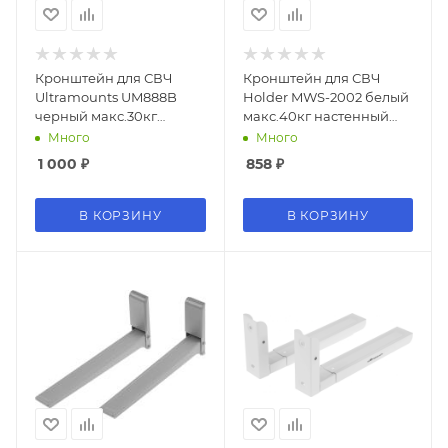
Кронштейн для СВЧ
Кронштейн для СВЧ
Ultramounts UM888B
Holder MWS-2002 белый
черный макс.30кг
макс.40кг настенный
настенный
фиксированный
Много
Много
фиксированный
1 000
₽
858
₽
В КОРЗИНУ
В КОРЗИНУ