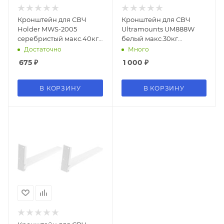
Кронштейн для СВЧ
Кронштейн для СВЧ
Holder MWS-2005
Ultramounts UM888W
серебристый макс.40кг
белый макс.30кг
настенный
настенный
Достаточно
Много
фиксированный
фиксированный
675
₽
1 000
₽
В КОРЗИНУ
В КОРЗИНУ