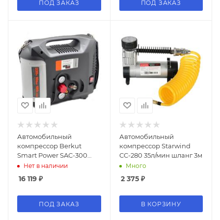
ПОД ЗАКАЗ
ПОД ЗАКАЗ
Автомобильный
Автомобильный
компрессор Berkut
компрессор Starwind
Smart Power SAC-300
CC-280 35л/мин шланг 3м
180л/мин шланг 3.5м
Нет в наличии
Много
16 119
₽
2 375
₽
ПОД ЗАКАЗ
В КОРЗИНУ