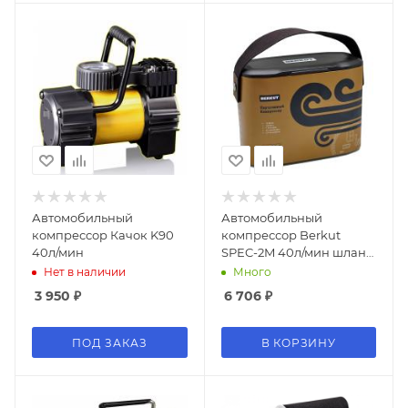
Автомобильный
Автомобильный
компрессор Качок K90
компрессор Berkut
40л/мин
SPEC-2M 40л/мин шланг
0.6м
Нет в наличии
Много
3 950
₽
6 706
₽
ПОД ЗАКАЗ
В КОРЗИНУ