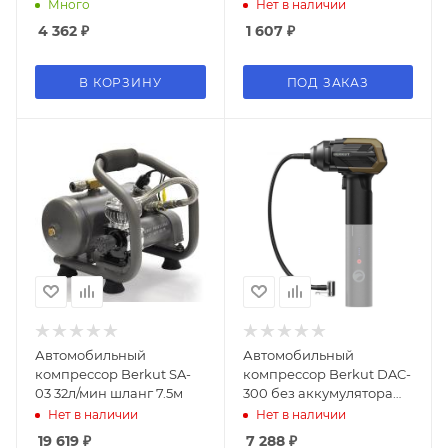
Много
Нет в наличии
4 362
₽
1 607
₽
В КОРЗИНУ
ПОД ЗАКАЗ
Автомобильный
Автомобильный
компрессор Berkut SA-
компрессор Berkut DAC-
03 32л/мин шланг 7.5м
300 без аккумулятора
45л/мин шланг 0.5м
Нет в наличии
Нет в наличии
19 619
₽
7 288
₽