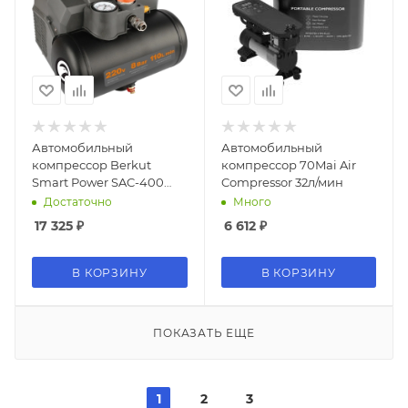
Автомобильный
Автомобильный
компрессор Berkut
компрессор 70Mai Air
Smart Power SAC-400
Compressor 32л/мин
110л/мин шланг 3.1м
Достаточно
Много
17 325
₽
6 612
₽
В КОРЗИНУ
В КОРЗИНУ
ПОКАЗАТЬ ЕЩЕ
1
2
3